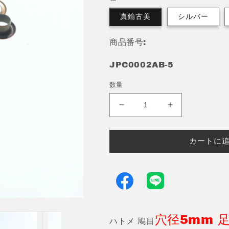
真鍮古美
シルバー
商品番号:
JPC0002AB-5
数量
ハ
ハ
ト
ト
メ
メ
カートに
鳩
鳩
目
目
穴
穴
径
径
5mm
5mm
100
100
個
個
穴径5mm 足
ハトメ 鳩目