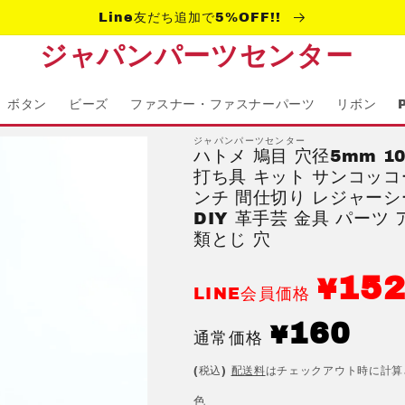
Line友だち追加で5%OFF!!
ジャパンパーツセンター
ボタン
ビーズ
ファスナー・ファスナーパーツ
リボン
ジャパンパーツセンター
ハトメ 鳩目 穴径5mm 1
打ち具 キット サンコッコ
ンチ 間仕切り レジャーシ
DIY 革手芸 金具 パーツ 
類とじ 穴
15
¥
LINE会員価格
通
160
¥
通常価格
常
(税込)
配送料
はチェックアウト時に計算
価
格
色