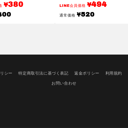
380
494
ン
ン
¥
¥
価格
LINE会員価格
チ
チ
通
400
520
¥
通常価格
間
間
常
価
仕
仕
格
切
切
り
り
レ
レ
ジ
ジ
ャ
ャ
ー
ー
シ
シ
ポリシー
特定商取引法に基づく表記
返金ポリシー
利用規約
ー
ー
お問い合わせ
ト
ト
初
初
心
心
者
者
帆
帆
布
布
ク
ク