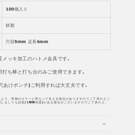
100個入り
鉄製
穴径5mm 足長4mm
質メッキ加工のハトメ金具です.
用打ち棒と打ち台のみご使用できます.
(穴あけポンチ)ご利用すれば大丈夫です.
により、実物のカラーと異なって見える場合がありますのでご了承の上ご
しましても誤差(1MM程度)がある場合がございますのでご了承の上、