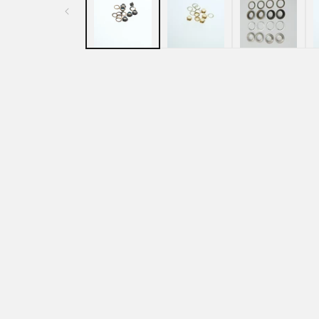
ル
で
メ
デ
ィ
ア
(1)
を
開
く