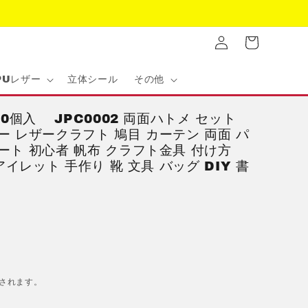
ロ
カ
グ
ー
イ
ト
ン
PUレザー
立体シール
その他
00個入 JPC0002 両面ハトメ セット
ー レザークラフト 鳩目 カーテン 両面 パ
ート 初心者 帆布 クラフト金具 付け方
アイレット 手作り 靴 文具 バッグ DIY 書
2
されます。