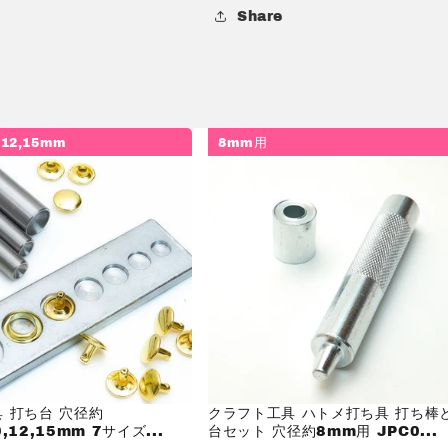
ッ
ッ
Share
コ
コ
ー
ー
レ
レ
ザ
ザ
ー
ー
0,12,15mm
8mm用
ク
ク
ラ
ラ
フ
フ
ト
ト
鳩
鳩
目
目
カ
カ
ー
ー
テ
テ
ン
ン
両
両
面
面
 打ち台 穴径約
クラフト工具 ハトメ打ち具 打ち棒
10,12,15mm 7サイズ...
台セット 穴径約8mm用 JPC0...
パ
パ