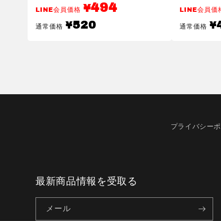
494
¥
LINE会員価格
LINE会員
通
通
520
¥
¥
通常価格
通常価格
常
常
価
価
格
格
プライバシー
最新商品情報を受取る
メール