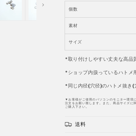
入
入
JPC0002
JPC0002
個数
両
両
面
面
素材
ハ
ハ
ト
ト
サイズ
メ
メ
セ
セ
ッ
ッ
*取り付けしやすい丈夫な高品
ト
ト
打
打
*ショップ内扱っているハトメ
ち
ち
*同じ内径(穴径)のハトメ抜き
具
具
キ
キ
▼お客様がご使用のパソコンのモニター環境
ッ
ッ
注文をお願い致します。また、商品サイズに関
ご購入下さい。
ト
ト
サ
サ
ン
ン
送料
コ
コ