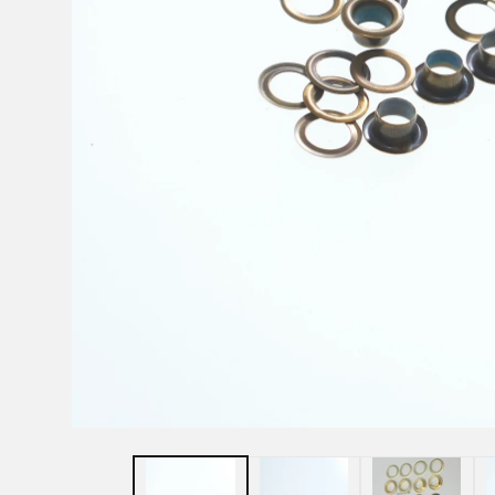
モ
ー
ダ