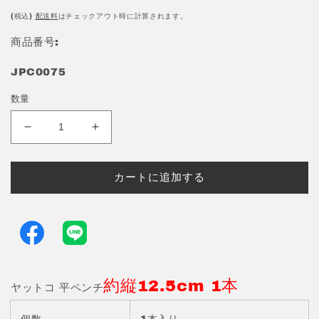
常
価
(税込)
配送料
はチェックアウト時に計算されます。
格
商品番号:
JPC0075
数量
ヤ
ヤ
ッ
ッ
ト
ト
カートに追加する
コ
コ
平
平
ペ
ペ
ン
ン
チ
チ
防
防
約縦12.5cm 1本
錆
錆
ヤットコ 平ペンチ
メ
メ