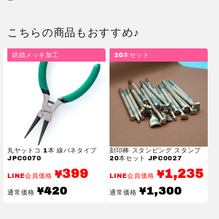
こちらの商品もおすすめ♪
防錆メッキ加工
20本セット
丸ヤットコ 1本 線バネタイプ
刻印棒 スタンピング スタンプ
JPC0070
20本セット JPC0027
399
1,235
¥
¥
LINE会員価格
LINE会員価格
通
通
420
1,300
¥
¥
通常価格
通常価格
常
常
価
価
格
格