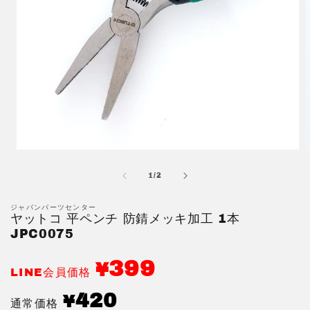
モ
ー
の
1
/
2
ダ
ル
で
ジャパンパーツセンター
ヤットコ 平ペンチ 防錆メッキ加工 1本
メ
デ
JPC0075
ィ
ア
399
¥
(1)
(
LINE会員価格
を
開
通
420
¥
通常価格
く