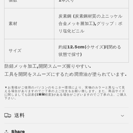
個数
1本入り
ッ
ッ
キ
キ
加
加
炭素鋼 (炭素鋼材質の上ニッケル
工
工
素材
合金メッキ層加工),グリップ：ポ
1
1
リ塩化ビニル
本
本
JPC0075
JPC0075
約縦12.5cm(小サイズ)/(閉める
の
の
サイズ
状態で採寸)
数
数
量
量
防錆メッキ加工,開閉スムーズ握りやすい.
を
を
工具を開閉をスムーズにするため潤滑油が塗られています.
減
増
ら
や
▼お客様がご使用のパソコンのモニター環境により、実物のカラーと異なって見
える場合がありますのでご了承の上ご注文をお願い致します。また、商品サイズ
す
す
に関しましても誤差(1MM程度)がある場合がございますのでご了承の上、ご購入
下さい。
送料
Share