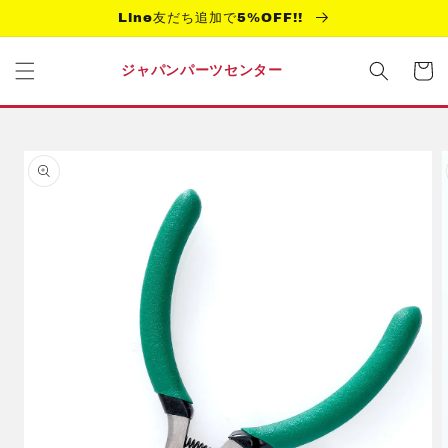
コンテ
Line友だち追加で5%OFF!!
ンツに
進む
カ
ー
ジャパンパーツセンター
ト
商品情
報にス
キップ