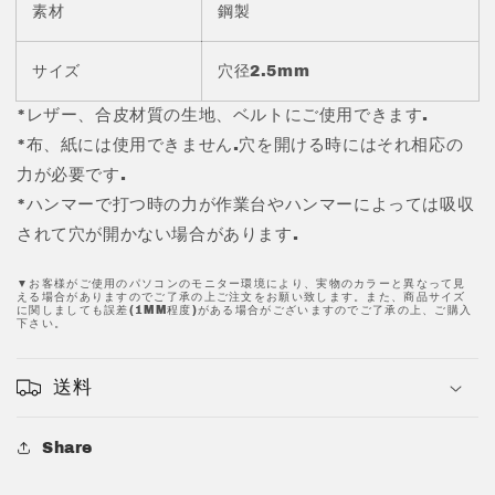
鋼
鋼
素材
鋼製
製
製
JPC0085-
JPC0085-
サイズ
穴径2.5mm
2
2
の
の
*レザー、合皮材質の生地、ベルトにご使用できます.
数
数
*布、紙には使用できません.穴を開ける時にはそれ相応の
量
量
力が必要です.
を
を
*ハンマーで打つ時の力が作業台やハンマーによっては吸収
減
増
ら
や
されて穴が開かない場合があります.
す
す
▼お客様がご使用のパソコンのモニター環境により、実物のカラーと異なって見
える場合がありますのでご了承の上ご注文をお願い致します。また、商品サイズ
に関しましても誤差(1MM程度)がある場合がございますのでご了承の上、ご購入
下さい。
送料
Share