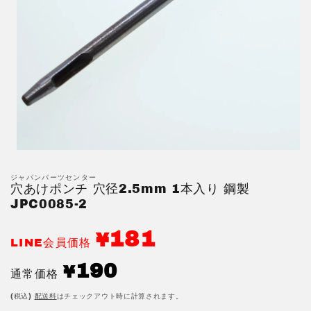
モ
ー
ジャパンパーツセンター
ダ
穴あけポンチ 穴径2.5mm 1本入り 鋼製
ル
JPC0085-2
で
メ
デ
181
¥
LINE会員価格
ィ
ア
通
190
(1)
¥
通常価格
を
常
開
価
(税込)
配送料
はチェックアウト時に計算されます。
く