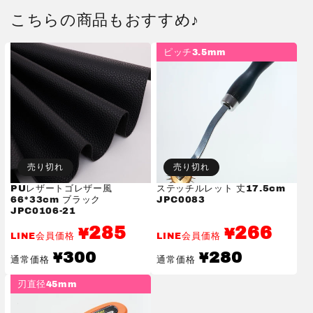
こちらの商品もおすすめ♪
ピッチ3.5mm
売り切れ
売り切れ
PUレザートゴレザー風
ステッチルレット 丈17.5cm
66*33cm ブラック
JPC0083
JPC0106-21
285
266
¥
¥
LINE会員価格
LINE会員価格
通
通
300
280
¥
¥
通常価格
通常価格
常
常
価
価
刃直径45mm
格
格