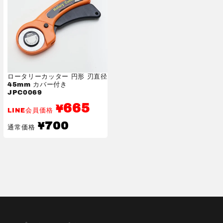
ロータリーカッター 円形 刃直径
45mm カバー付き
JPC0069
665
¥
LINE会員価格
通
700
¥
通常価格
常
価
格