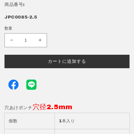
格
商品番号:
JPC0085-2.5
数量
穴
穴
あ
あ
け
け
カートに追加する
ポ
ポ
ン
ン
チ
チ
穴
穴
径
径
2.5mm
2.5mm
穴径2.5mm
1
1
穴あけポンチ
本
本
入
入
個数
1本入り
り
り