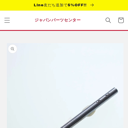
コンテ
Line友だち追加で5%OFF!!
ンツに
進む
カ
ー
ジャパンパーツセンター
ト
商品情
報にス
キップ