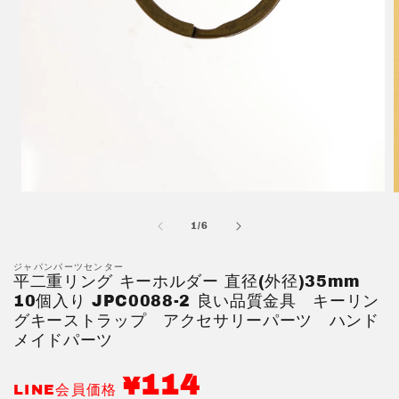
モ
ー
の
1
/
6
ダ
ル
で
ジャパンパーツセンター
メ
平二重リング キーホルダー 直径(外径)35mm
デ
10個入り JPC0088-2 良い品質金具 キーリン
ィ
グキーストラップ アクセサリーパーツ ハンド
ア
メイドパーツ
(1)
(
を
開
114
¥
LINE会員価格
く