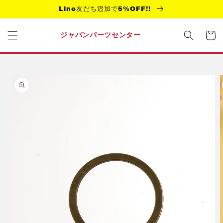
コンテ
Line友だち追加で5%OFF!!
ンツに
進む
カ
ー
ジャパンパーツセンター
ト
商品情
報にス
キップ