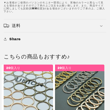
い
い
▼お客様がご使用のパソコンのモニター環境により、実物のカラーと異なって見
える場合がありますのでご了承の上ご注文をお願い致します。また、商品サイズ
品
品
に関しましても誤差(1MM程度)がある場合がございますのでご了承の上、ご購入
下さい。
質
質
金
金
具
具
送料
キ
キ
ー
ー
Share
リ
リ
ン
ン
グ
グ
こちらの商品もおすすめ♪
キ
キ
ー
ー
20個入り
20個入り
ス
ス
ト
ト
ラ
ラ
ッ
ッ
プ
プ
ア
ア
ク
ク