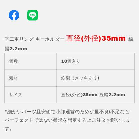
ン
ン
グ
グ
キ
キ
ー
ー
ホ
ホ
直径(外径)35mm
ル
ル
平二重リング キーホルダー
線
ダ
ダ
幅2.2mm
ー
ー
直
直
個数
10個入り
径
径
(外
(外
素材
鉄製（メッキあり)
径)35mm
径)35mm
10
10
サイズ
直径(外径)35mm 線幅2.2mm
個
個
入
入
*細かいパーツ且安価で小卸運営のため少量不良/不足など
り
り
JPC0088-
JPC0088-
パーフェクトではない状況を想定する上ご注文お願いしま
2
2
す。
良
良