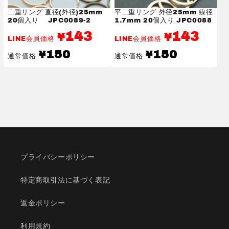
セ
セ
二重リング 直径(外径)25mm
平二重リング 外径25mm 線径
サ
サ
20個入り JPC0089-2
1.7mm 20個入り JPC0088
リ
リ
143
143
¥
¥
LINE会員価格
LINE会員価格
ー
ー
通
通
150
150
¥
¥
パ
パ
通常価格
通常価格
常
常
ー
ー
価
価
格
格
ツ
ツ
ハ
ハ
ン
ン
ド
ド
メ
メ
イ
イ
ド
ド
プライバシーポリシー
パ
パ
ー
ー
特定商取引法に基づく表記
ツ
ツ
の
の
返金ポリシー
数
数
利用規約
量
量