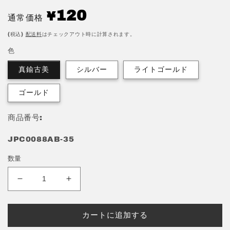
通
120
¥
通常価格
常
価
(税込)
配送料
はチェックアウト時に計算されます。
格
色
真鍮古美
シルバー
ライトゴールド
ゴールド
商品番号:
JPC0088AB-35
数量
平
平
二
二
重
重
カートに追加する
リ
リ