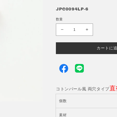
JPC0094LP-6
数量
樹
樹
脂
脂
ビ
ビ
カートに
ー
ー
ズ
ズ
直
直
径
径
6mm
6mm
両
両
直
穴
穴
コトンパール風 両穴タイプ
タ
タ
イ
イ
個数
プ
プ
JPC0094-
JPC0094-
素材