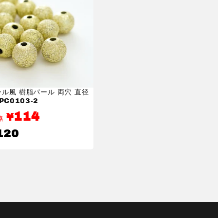
ル風 樹脂パール 両穴 直径
PC0103-2
114
¥
価格
120