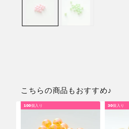
ル
で
メ
デ
ィ
ア
(1)
を
開
く
こちらの商品もおすすめ♪
100個入り
30個入り