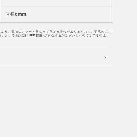
直径6mm
により、実物のカラーと異なって見える場合がありますのでご了承の上ご
しましても誤差(1MM程度)がある場合がございますのでご了承の上、