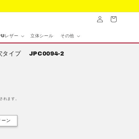
ロ
カ
グ
ー
イ
ト
ン
PUレザー
立体シール
その他
タイプ JPC0094-2
されます。
リーン