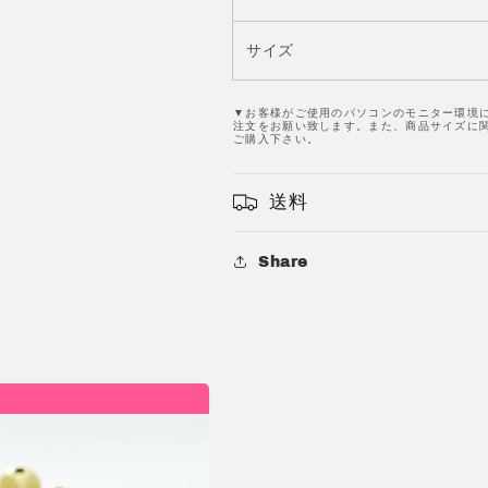
2
2
の
の
サイズ
数
数
量
量
を
を
▼お客様がご使用のパソコンのモニター環境
注文をお願い致します。また、商品サイズに関
減
増
ご購入下さい。
ら
や
す
す
送料
Share