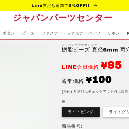
Line友だち追加で5%OFF!!
ジャパンパーツセンター
ボタン
ビーズ
ファスナー・ファスナーパーツ
リボン
ジャパンパーツセンター
樹脂ビーズ 直径6mm 両穴
95
¥
LINE会員価格
通
100
¥
通常価格
常
(税込)
配送料
はチェックアウト時に計算
価
格
色
ライトピング
ライトグ
商品番号: