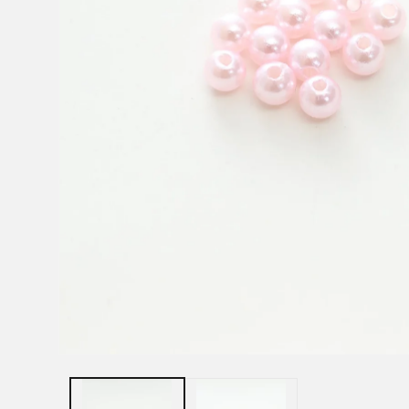
モ
ー
ダ