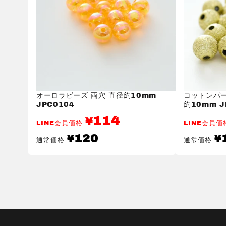
オーロラビーズ 両穴 直径約10mm
コットンパー
JPC0104
約10mm J
114
¥
LINE会員価格
LINE会員
通
通
120
¥
¥
通常価格
通常価格
常
常
価
価
格
格