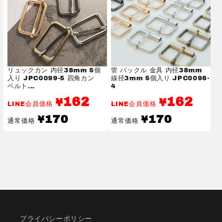
プ
プ
ア
ア
ク
ク
リ
リ
ル
ル
テ
テ
リュックカン 内径38mm 5個
管 バックル 金具 内径38mm
ー
ー
入り JPC0099-5 四角カン
線径3mm 5個入り JPC0098-
プ
プ
ベルト...
4
カ
カ
162
162
¥
¥
LINE会員価格
LINE会員価格
ラ
ラ
通
通
170
170
¥
¥
ー
ー
通常価格
通常価格
常
常
テ
テ
価
価
格
格
ー
ー
プ
プ
シ
シ
ョ
ョ
ル
ル
ダ
ダ
ー
ー
プライバシーポリシー