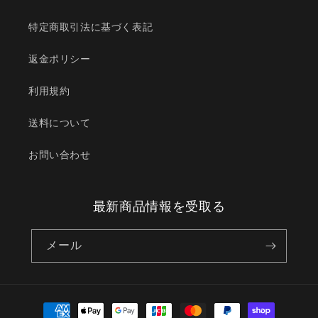
持
持
ち
ち
特定商取引法に基づく表記
手
手
バ
バ
返金ポリシー
ン
ン
利用規約
ド
ド
リ
リ
送料について
ュ
ュ
ッ
ッ
お問い合わせ
ク
ク
作
作
り
り
最新商品情報を受取る
に
に
バ
バ
メール
ッ
ッ
グ
グ
用
用
手
手
決
芸
芸