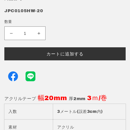
JPC0105HW-20
数量
ア
ア
ク
ク
リ
リ
カートに追加する
ル
ル
テ
テ
ー
ー
プ
プ
幅
幅
20mm
20mm
幅20mm
3ｍ/巻
厚
厚
アクリルテープ
厚2mm
2mm
2mm
3
3
入数
3メートル(誤差3cm内)
ｍ/
ｍ/
巻
巻
素材
アクリル