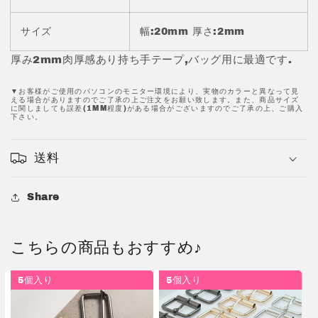
厚
厚
タ
タ
サイズ
幅:20mm 厚さ:2mm
イ
イ
プ
プ
厚み2mm肉厚感あり持ち手テープ,バッグ用に最適です.
JPC0105-
JPC0105-
1
1
▼お客様がご使用のパソコンのモニター環境により、実物のカラーと異なって見
肉
肉
える場合がありますのでご了承の上ご注文をお願い致します。また、商品サイズ
に関しましても誤差(1MM程度)がある場合がございますのでご了承の上、ご購入
厚
厚
下さい。
持
持
ち
ち
送料
手
手
テ
テ
Share
ー
ー
プ
プ
か
か
こちらの商品もおすすめ♪
ば
ば
ん
ん
5個入り
5個入り
テ
テ
ー
ー