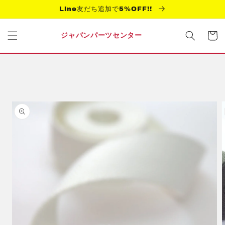
コンテ
Line友だち追加で5%OFF!!
ンツに
進む
カ
ー
ジャパンパーツセンター
ト
商品情
報にス
キップ