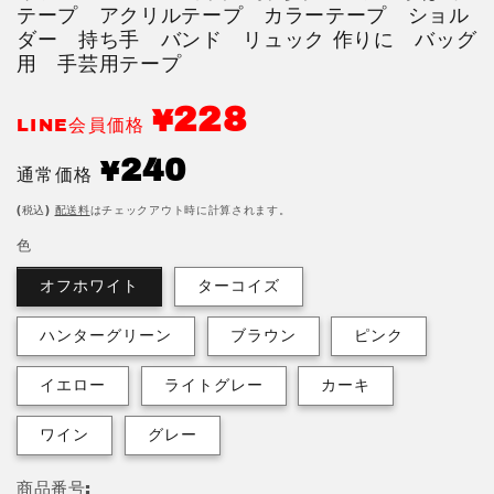
を
テープ アクリルテープ カラーテープ ショル
開
ダー 持ち手 バンド リュック 作りに バッグ
く
用 手芸用テープ
228
¥
LINE会員価格
通
240
¥
通常価格
常
価
(税込)
配送料
はチェックアウト時に計算されます。
格
色
オフホワイト
ターコイズ
ハンターグリーン
ブラウン
ピンク
イエロー
ライトグレー
カーキ
ワイン
グレー
商品番号: