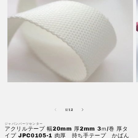
モ
ー
ダ
ル
で
の
1
/
12
メ
デ
ィ
ジャパンパーツセンター
アクリルテープ 幅20mm 厚2mm 3ｍ/巻 厚タ
ア
(1)
(
イプ JPC0105-1 肉厚 持ち手テープ かばん