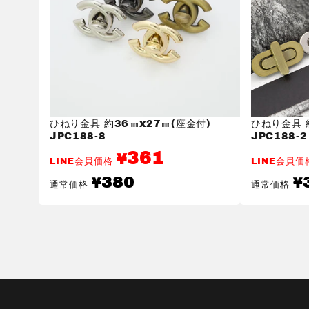
ひねり金具 約36㎜x27㎜(座金付)
ひねり金具 
JPC188-8
JPC188-2
361
¥
LINE会員価格
LINE会員
通
通
380
¥
¥
通常価格
通常価格
常
常
価
価
格
格