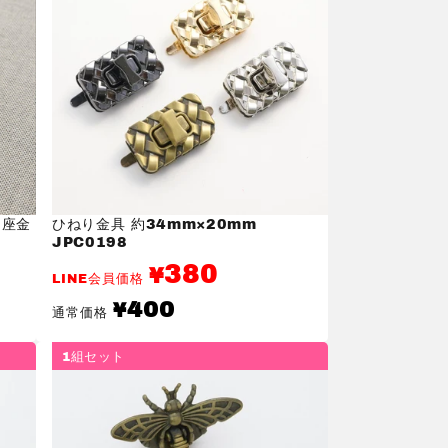
・座金
ひねり金具 約34mm×20mm
JPC0198
380
¥
LINE会員価格
通
400
¥
通常価格
常
価
格
1組セット