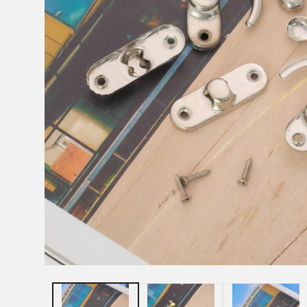
モ
ー
ダ