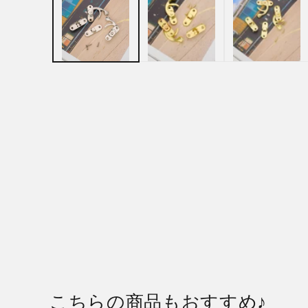
ル
で
メ
デ
ィ
ア
(1)
を
開
く
こちらの商品もおすすめ♪