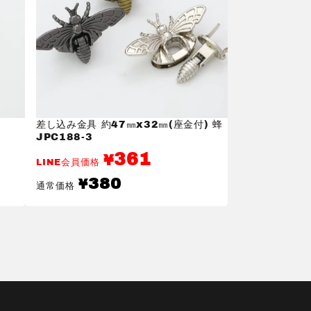
差し込み金具 約47㎜x32㎜(座金付) 蜂
JPC188-3
361
¥
LINE会員価格
通
380
¥
通常価格
常
価
格