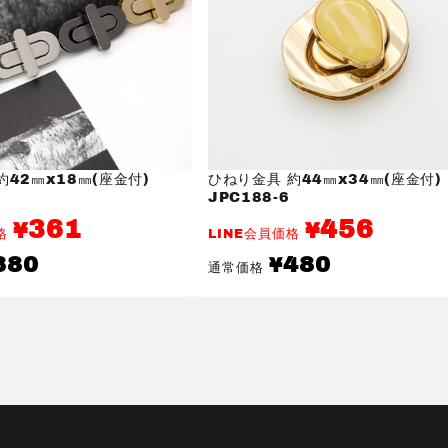
約42㎜x18㎜(座金付)
ひねり金具 約44㎜x34㎜(座金付)
JPC188-6
361
456
¥
¥
価格
LINE会員価格
通
380
480
¥
通常価格
常
価
格