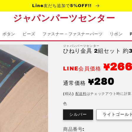
Line友だち追加で5%OFF!!
ジャパンパーツセンター
ボタン
ビーズ
ファスナー・ファスナーパーツ
リボン
ジャパンパーツセンター
ひねり金具 2組セット 約37
26
¥
LINE会員価格
通
280
¥
通常価格
常
(税込)
配送料
はチェックアウト時に計算
価
格
色
シルバー
ライトゴール
商品番号: