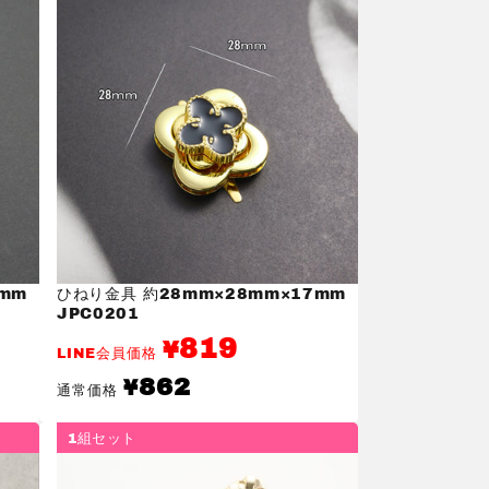
mm
ひねり金具 約28mm×28mm×17mm
JPC0201
819
¥
LINE会員価格
通
862
¥
通常価格
常
価
格
1組セット