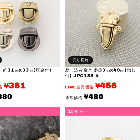
売り切れ
 約31㎜x33㎜(座金付)
差し込み金具 約33㎜x49㎜(ねじ
付) JPC188-4
361
456
¥
¥
価格
LINE会員価格
通
380
480
¥
通常価格
常
価
格
1組セット