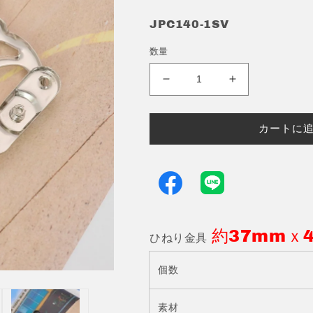
JPC140-1SV
数量
ひ
ひ
ね
ね
り
り
カートに
金
金
具
具
2
2
組
組
セ
セ
ッ
ッ
約37mmｘ
ト
ト
ひねり金具
約
約
37mm
37mm
個数
ｘ
ｘ
43mm
43mm
素材