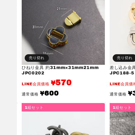
売り切れ
売り切れ
ひねり金具 約31mm×31mm21mm
差し込み金具
JPC0202
JPC188-5
570
¥
LINE会員価格
LINE会員
通
通
600
¥
¥
通常価格
通常価格
常
常
価
価
格
格
1組セット
1組セット