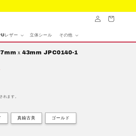
ロ
カ
グ
ー
イ
ト
ン
PUレザー
立体シール
その他
mmｘ43mm JPC0140-1
6
されます。
ド
真鍮古美
ゴールド