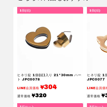
1個(組)
1個(組)
ヒネリ錠 1個(組)入り 21*30mm ハー
ヒネリ錠 1個
ト JPC0078
JPC0077
304
¥
LINE会員価格
LINE会員
通
通
320
¥
¥
通常価格
通常価格
常
常
価
価
格
格
1組セット
1組セット