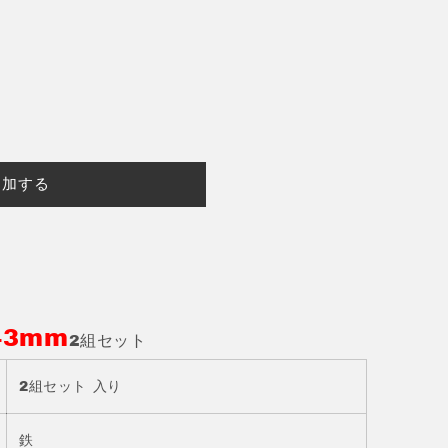
追加する
43mm
2組セット
2組セット 入り
鉄