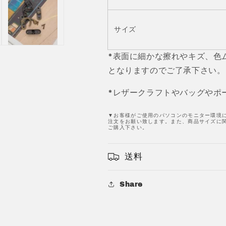
JPC0140-
JPC0140-
1
1
の
の
サイズ
数
数
量
量
*表面に細かな擦れやキズ、色
を
を
となりますのでご了承下さい。
減
増
ら
や
*レザークラフトやバッグやポ
す
す
▼お客様がご使用のパソコンのモニター環境
注文をお願い致します。また、商品サイズに関
ご購入下さい。
送料
Share