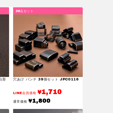
39点セット
台形
穴あけ パンチ 39個セット JPC0116
1,710
¥
LINE会員価格
通
1,800
¥
通常価格
常
価
格