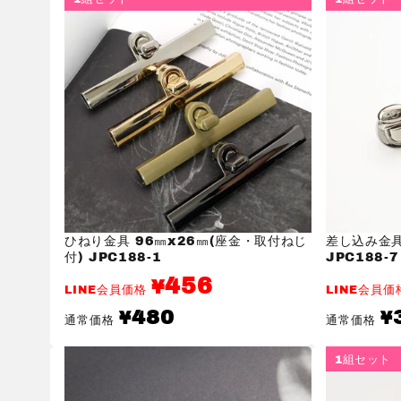
ひねり金具 96㎜x26㎜(座金・取付ねじ
差し込み金具
付) JPC188-1
JPC188-7
456
¥
LINE会員価格
LINE会員
通
通
480
¥
¥
通常価格
通常価格
常
常
価
価
格
格
1組セット