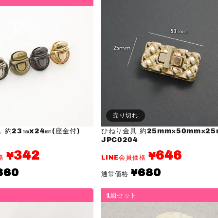
売り切れ
 約23㎜x24㎜(座金付)
ひねり金具 約25mm×50mm×25
JPC0204
342
646
¥
¥
価格
LINE会員価格
通
360
680
¥
通常価格
常
価
格
1組セット