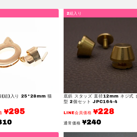
2組入り
(組)入り 25*28mm 猫
底鋲 スタッズ 直径12mm ネジ式 
型 2個セット JPC164-4
295
228
¥
¥
価格
LINE会員価格
通
310
240
¥
通常価格
常
価
格