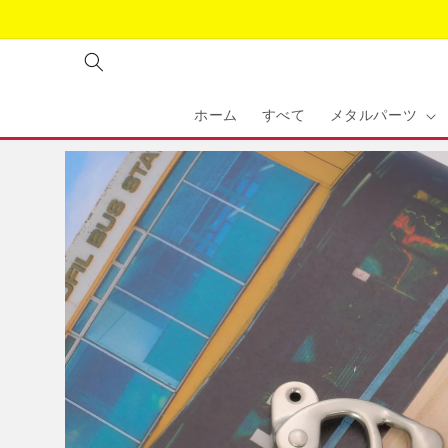
コンテ
ンツに
進む
ホーム
すべて
メタルパーツ
商品情
報にス
キップ