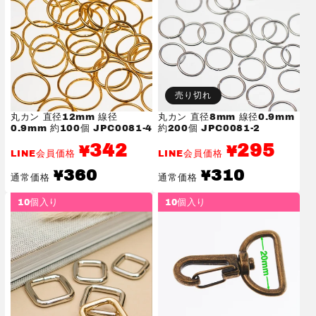
減
増
ら
や
す
す
売り切れ
丸カン 直径12mm 線径
丸カン 直径8mm 線径0.9mm
0.9mm 約100個 JPC0081-4
約200個 JPC0081-2
342
295
¥
¥
LINE会員価格
LINE会員価格
通
通
360
310
¥
¥
通常価格
通常価格
常
常
価
価
10個入り
10個入り
格
格