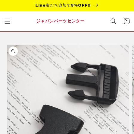
コンテ
Line友だち追加で5%OFF!!
ンツに
進む
カ
ー
ジャパンパーツセンター
ト
商品情
報にス
キップ