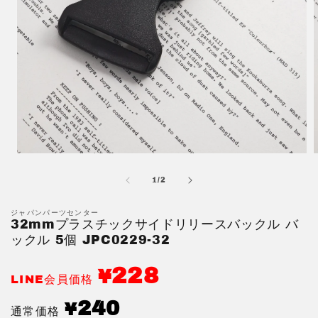
モ
ー
の
1
/
2
ダ
ル
で
ジャパンパーツセンター
32mmプラスチックサイドリリースバックル バ
メ
デ
ックル 5個 JPC0229-32
ィ
ア
228
¥
(1)
(
LINE会員価格
を
開
通
240
¥
通常価格
く