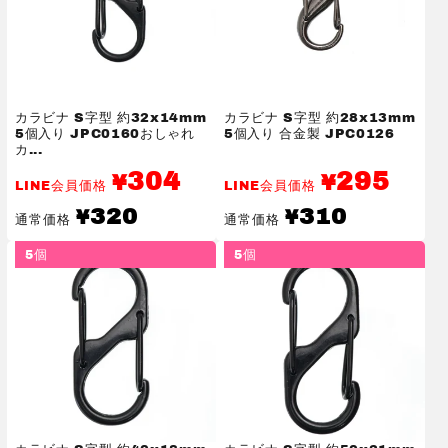
カラビナ S字型 約32x14mm
カラビナ S字型 約28x13mm
5個入り JPC0160おしゃれ
5個入り 合金製 JPC0126
カ...
304
295
¥
¥
LINE会員価格
LINE会員価格
通
通
320
310
¥
¥
通常価格
通常価格
常
常
価
価
5個
5個
格
格