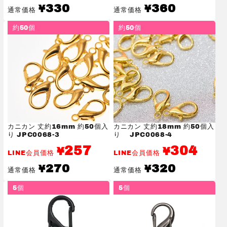
通
通
330
360
¥
¥
通常価格
通常価格
常
常
価
価
約50個
約50個
格
格
カニカン 丈約16mm 約50個入
カニカン 丈約18mm 約50個入
り JPC0068-3
り JPC0068-4
257
304
¥
¥
LINE会員価格
LINE会員価格
通
通
270
320
¥
¥
通常価格
通常価格
常
常
価
価
5個
5個
格
格