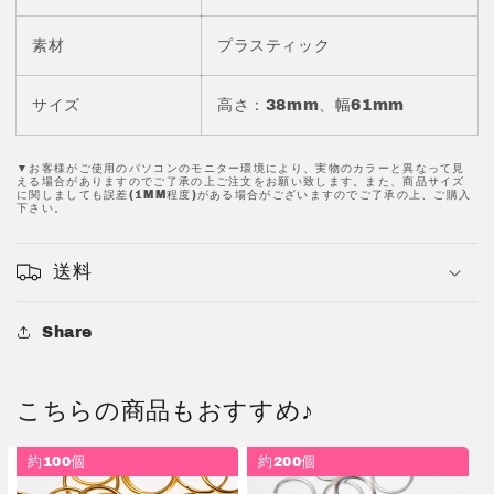
リ
リ
ー
ー
素材
プラスティック
ス
ス
バ
バ
サイズ
ッ
ッ
高さ：38mm、幅61mm
ク
ク
ル
ル
▼お客様がご使用のパソコンのモニター環境により、実物のカラーと異なって見
える場合がありますのでご了承の上ご注文をお願い致します。また、商品サイズ
バ
バ
に関しましても誤差(1MM程度)がある場合がございますのでご了承の上、ご購入
下さい。
ッ
ッ
ク
ク
ル
ル
送料
5
5
個
個
Share
JPC0229-
JPC0229-
32
32
の
の
こちらの商品もおすすめ♪
数
数
量
量
約100個
約200個
を
を