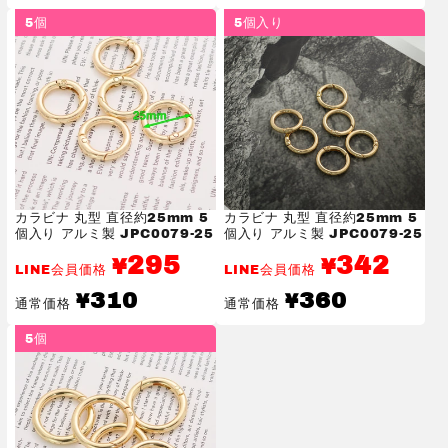
価
価
5個
5個入り
格
格
カラビナ 丸型 直径約25mm 5
カラビナ 丸型 直径約25mm 5
個入り アルミ製 JPC0079-25
個入り アルミ製 JPC0079-25
295
342
¥
¥
LINE会員価格
LINE会員価格
通
通
310
360
¥
¥
通常価格
通常価格
常
常
価
価
5個
格
格