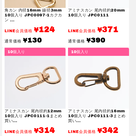
角カン 内径16mm 線径3mm
アミナスカン 尾内径約20mm
10個入り JPC0097-1カクカ
10個入り JPC0111
ン ...
124
371
¥
¥
LINE会員価格
LINE会員価格
通
通
130
390
¥
¥
通常価格
通常価格
常
常
価
価
10個入り
10個入り
格
格
アミナスカン 尾内径約12mm
アミナスカン 尾内径約16mm
10個入り JPC0111-1まとめ
10個入り JPC0111-3まとめ
買い...
買い...
314
342
¥
¥
LINE会員価格
LINE会員価格