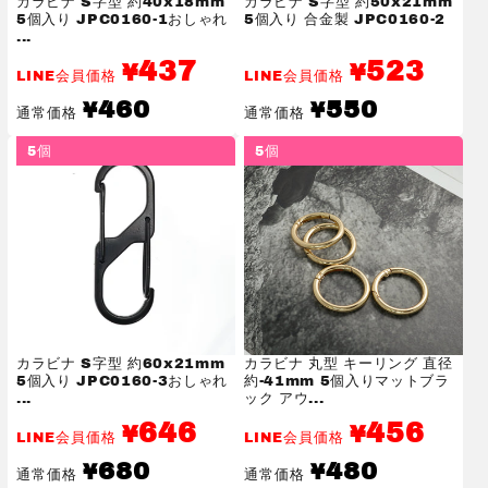
カラビナ S字型 約40x18mm
カラビナ S字型 約50x21mm
5個入り JPC0160-1おしゃれ
5個入り 合金製 JPC0160-2
...
437
523
¥
¥
LINE会員価格
LINE会員価格
通
通
460
550
¥
¥
通常価格
通常価格
常
常
価
価
5個
5個
格
格
カラビナ S字型 約60x21mm
カラビナ 丸型 キーリング 直径
5個入り JPC0160-3おしゃれ
約-41mm 5個入りマットブラ
...
ック アウ...
646
456
¥
¥
LINE会員価格
LINE会員価格
通
通
680
480
¥
¥
通常価格
通常価格
常
常