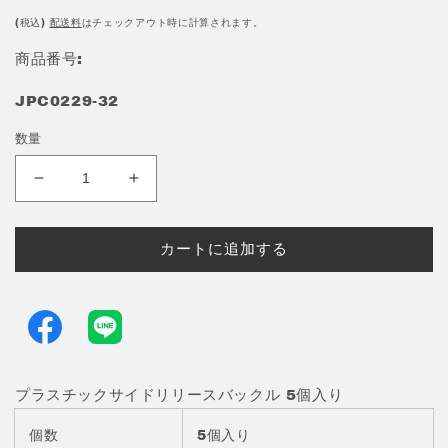
常
価
(税込)
配送料
はチェックアウト時に計算されます。
格
商品番号:
JPC0229-32
数量
32mm
32mm
プ
プ
ラ
ラ
カートに追加する
ス
ス
チ
チ
ッ
ッ
ク
ク
サ
サ
イ
イ
プラスチックサイドリリースバックル 5個入り
ド
ド
リ
リ
個数
5個入り