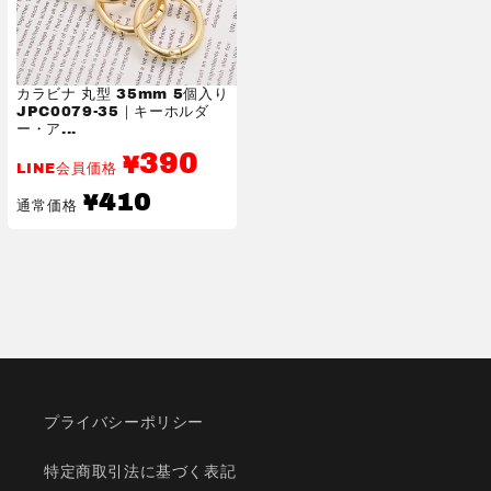
カラビナ 丸型 35mm 5個入り
JPC0079-35｜キーホルダ
ー・ア...
390
¥
LINE会員価格
通
410
¥
通常価格
常
価
格
プライバシーポリシー
特定商取引法に基づく表記