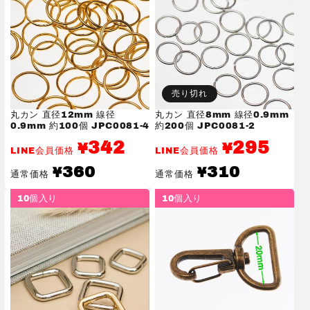
売り切れ
丸カン 直径12mm 線径
丸カン 直径8mm 線径0.9mm
0.9mm 約100個 JPC0081-4
約200個 JPC0081-2
342
295
¥
¥
LINE会員価格
LINE会員価格
通
通
360
310
¥
¥
通常価格
通常価格
常
常
価
価
10個入り
10個入り
格
格