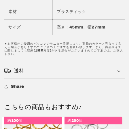
ン
ン
5
5
素材
プラスティック
個
個
JPC0233-
JPC0233-
20
20
サイズ
高さ：45mm、幅27mm
の
の
数
数
▼お客様がご使用のパソコンのモニター環境により、実物のカラーと異なって見
量
量
える場合がありますのでご了承の上ご注文をお願い致します。また、商品サイズ
に関しましても誤差(1MM程度)がある場合がございますのでご了承の上、ご購入
を
を
下さい。
減
増
ら
や
送料
す
す
Share
こちらの商品もおすすめ♪
約100個
約200個