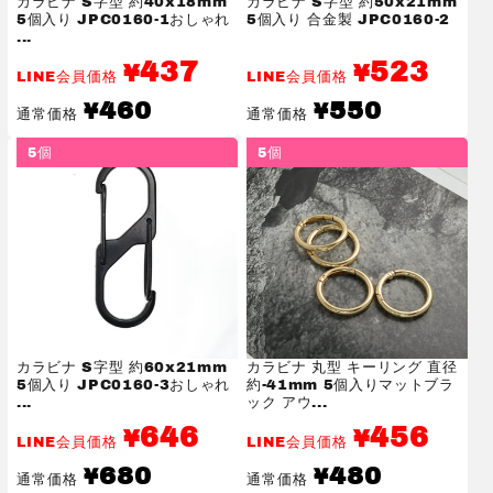
カラビナ S字型 約40x18mm
カラビナ S字型 約50x21mm
5個入り JPC0160-1おしゃれ
5個入り 合金製 JPC0160-2
...
437
523
¥
¥
LINE会員価格
LINE会員価格
通
通
460
550
¥
¥
通常価格
通常価格
常
常
価
価
5個
5個
格
格
カラビナ S字型 約60x21mm
カラビナ 丸型 キーリング 直径
5個入り JPC0160-3おしゃれ
約-41mm 5個入りマットブラ
...
ック アウ...
646
456
¥
¥
LINE会員価格
LINE会員価格
通
通
680
480
¥
¥
通常価格
通常価格
常
常