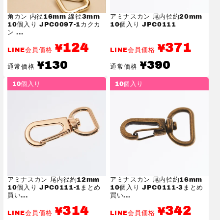
角カン 内径16mm 線径3mm
アミナスカン 尾内径約20mm
10個入り JPC0097-1カクカ
10個入り JPC0111
ン ...
124
371
¥
¥
LINE会員価格
LINE会員価格
通
通
130
390
¥
¥
通常価格
通常価格
常
常
価
価
10個入り
10個入り
格
格
アミナスカン 尾内径約12mm
アミナスカン 尾内径約16mm
10個入り JPC0111-1まとめ
10個入り JPC0111-3まとめ
買い...
買い...
314
342
¥
¥
LINE会員価格
LINE会員価格