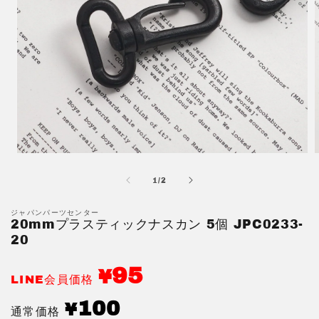
モ
ー
の
1
/
2
ダ
ル
で
ジャパンパーツセンター
20mmプラスティックナスカン 5個 JPC0233-
メ
デ
20
ィ
ア
95
¥
(1)
(
LINE会員価格
を
開
通
100
¥
通常価格
く
常