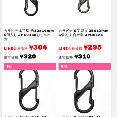
カラビナ S字型 約32x14mm
カラビナ S字型 約28x13mm
5個入り JPC0160おしゃれ
5個入り 合金製 JPC0126
カ...
304
295
¥
¥
LINE会員価格
LINE会員価格
通
通
320
310
¥
¥
通常価格
通常価格
常
常
価
価
5個
5個
格
格