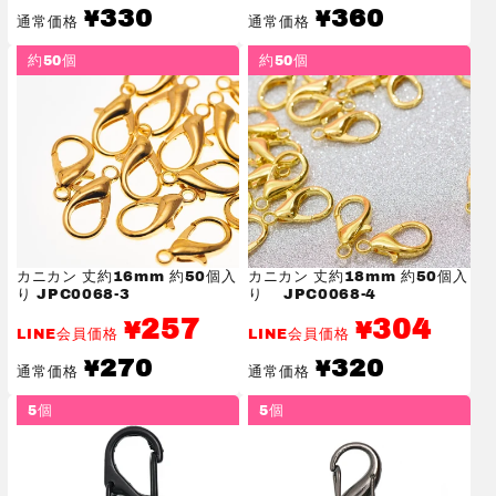
通
通
330
360
¥
¥
通常価格
通常価格
常
常
価
価
約50個
約50個
格
格
カニカン 丈約16mm 約50個入
カニカン 丈約18mm 約50個入
り JPC0068-3
り JPC0068-4
257
304
¥
¥
LINE会員価格
LINE会員価格
通
通
270
320
¥
¥
通常価格
通常価格
常
常
価
価
5個
5個
格
格