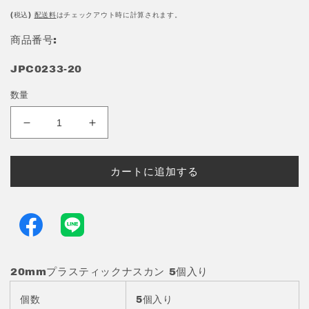
価
(税込)
配送料
はチェックアウト時に計算されます。
格
商品番号:
JPC0233-20
数量
20mm
20mm
プ
プ
ラ
ラ
カートに追加する
ス
ス
テ
テ
ィ
ィ
ッ
ッ
ク
ク
ナ
ナ
20mmプラスティックナスカン 5個入り
ス
ス
カ
カ
個数
5個入り