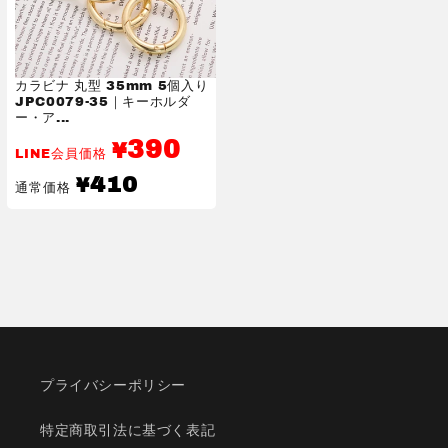
カラビナ 丸型 35mm 5個入り
JPC0079-35｜キーホルダ
ー・ア...
390
¥
LINE会員価格
通
410
¥
通常価格
常
価
格
プライバシーポリシー
特定商取引法に基づく表記