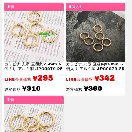
価
価
5個
5個入り
格
格
カラビナ 丸型 直径約25mm 5
カラビナ 丸型 直径約25mm 5
個入り アルミ製 JPC0079-25
個入り アルミ製 JPC0079-25
295
342
¥
¥
LINE会員価格
LINE会員価格
通
通
310
360
¥
¥
通常価格
通常価格
常
常
価
価
5個
格
格