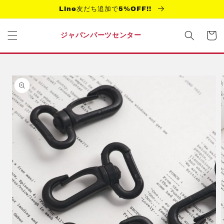
コンテ
Line友だち追加で5%OFF!!
ンツに
進む
カ
ー
ジャパンパーツセンター
ト
商品情
報にス
キップ