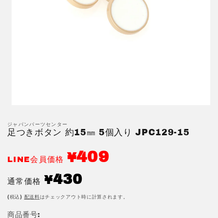
モ
ー
ジャパンパーツセンター
ダ
足つきボタン 約15㎜ 5個入り JPC129-15
ル
で
409
メ
¥
LINE会員価格
デ
ィ
通
430
¥
ア
通常価格
常
(1)
を
価
(税込)
配送料
はチェックアウト時に計算されます。
開
格
く
商品番号: