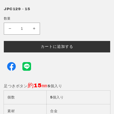
JPC129－15
数量
足
足
つ
つ
き
き
カートに追加する
ボ
ボ
タ
タ
ン
ン
約
約
15
15
㎜
㎜
約15㎜
5
5
足つきボタン
5個入り
個
個
入
入
個数
5個入り
り
り
JPC129-
JPC129-
素材
合金
15
15