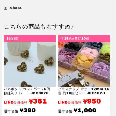
Share
こちらの商品もおすすめ♪
5個(組)
全15色×各約10組
バネボタン カシメパーツ5個
プラスナップ セット12mm 15
(組)入り ハート JPC0026
色 約10組セット JPC182-1
361
950
¥
¥
LINE会員価格
LINE会員価格
通
通
380
1,000
¥
¥
通常価格
通常価格
常
常