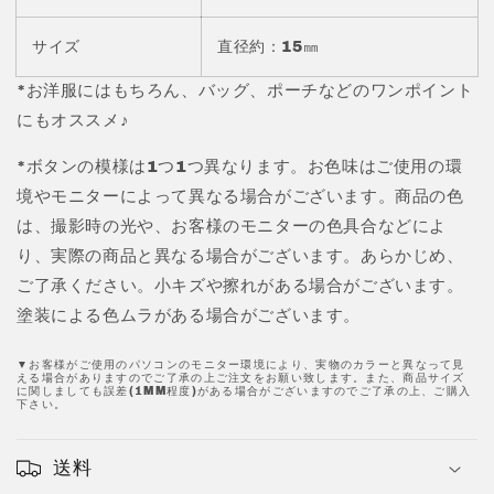
の
の
サイズ
直径約：15㎜
数
数
量
量
*お洋服にはもちろん、バッグ、ポーチなどのワンポイント
を
を
にもオススメ♪
減
増
ら
や
*ボタンの模様は1つ1つ異なります。お色味はご使用の環
す
す
境やモニターによって異なる場合がございます。商品の色
は、撮影時の光や、お客様のモニターの色具合などによ
り、実際の商品と異なる場合がございます。あらかじめ、
ご了承ください。小キズや擦れがある場合がございます。
塗装による色ムラがある場合がございます。
▼お客様がご使用のパソコンのモニター環境により、実物のカラーと異なって見
える場合がありますのでご了承の上ご注文をお願い致します。また、商品サイズ
に関しましても誤差(1MM程度)がある場合がございますのでご了承の上、ご購入
下さい。
送料