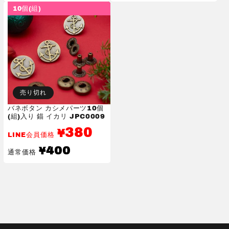
価
価
10個(組)
格
格
売り切れ
バネボタン カシメパーツ10個
(組)入り 錨 イカリ JPC0009
380
¥
LINE会員価格
通
400
¥
通常価格
常
価
格