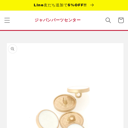
コンテ
Line友だち追加で5%OFF!!
ンツに
進む
カ
ー
ジャパンパーツセンター
ト
商品情
報にス
キップ