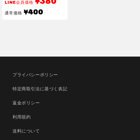
380
¥
LINE会員価格
通
400
¥
通常価格
常
価
格
プライバシーポリシー
特定商取引法に基づく表記
返金ポリシー
利用規約
送料について