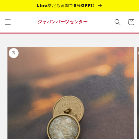
コンテ
Line友だち追加で5%OFF!!
ンツに
進む
カ
ー
ジャパンパーツセンター
ト
商品情
報にス
キップ