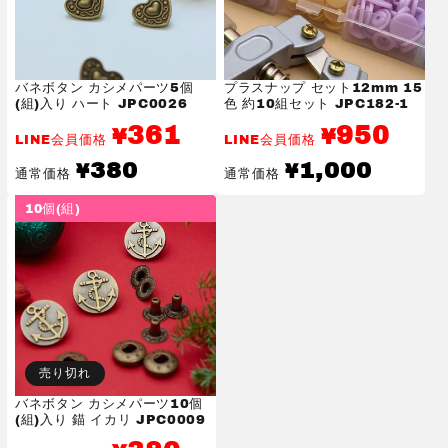
バネボタン カシメパーツ5個
プラスナップ セット12mm 15
(組)入り ハート JPC0026
色 約10組セット JPC182-1
361
950
¥
¥
LINE会員価格
LINE会員価格
通
通
380
1,000
¥
¥
通常価格
通常価格
常
常
価
価
10個(組)
格
格
売り切れ
バネボタン カシメパーツ10個
(組)入り 錨 イカリ JPC0009