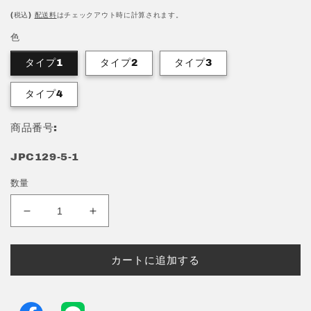
価
(税込)
配送料
はチェックアウト時に計算されます。
格
色
タイプ1
タイプ2
タイプ3
タイプ4
商品番号:
JPC129-5-1
数量
キ
キ
ラ
ラ
キ
キ
カートに追加する
ラ
ラ
足
足
つ
つ