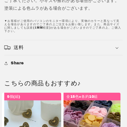
ご了承ください。小キズや擦れがある場合がございます。
す
す
塗装による色ムラがある場合がございます。
▼お客様がご使用のパソコンのモニター環境により、実物のカラーと異なって見
える場合がありますのでご了承の上ご注文をお願い致します。また、商品サイズ
に関しましても誤差(1MM程度)がある場合がございますのでご了承の上、ご購入
下さい。
送料
Share
こちらの商品もおすすめ♪
5個(組)
全15色×各約10組