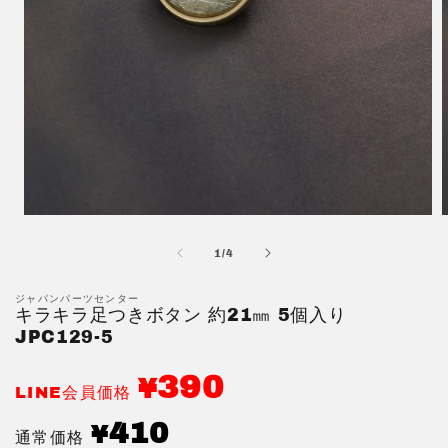
モ
ー
の
1
/
4
ダ
ル
で
ジャパンパーツセンター
キラキラ足つきボタン 約21㎜ 5個入り
メ
デ
JPC129-5
ィ
ア
390
¥
(1)
(
LINE会員価格
を
開
通
410
¥
通常価格
く
常