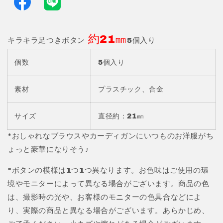
き
き
ボ
ボ
タ
タ
約21㎜
ン
ン
キラキラ足つきボタン
5個入り
約
約
個数
21
21
5個入り
㎜
㎜
5
5
素材
プラスチック、合金
個
個
入
入
サイズ
直径約：21㎜
り
り
JPC129-
JPC129-
*おしゃれなブラウスやカーディガンにいつものお洋服がち
5
5
ょっと豪華になりそう♪
の
の
数
数
*ボタンの模様は1つ1つ異なります。お色味はご使用の環
量
量
境やモニターによって異なる場合がございます。商品の色
を
を
は、撮影時の光や、お客様のモニターの色具合などによ
減
増
り、実際の商品と異なる場合がございます。あらかじめ、
ら
や