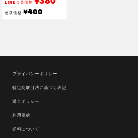
380
¥
LINE会員価格
通
400
¥
通常価格
常
価
格
プライバシーポリシー
特定商取引法に基づく表記
返金ポリシー
利用規約
送料について