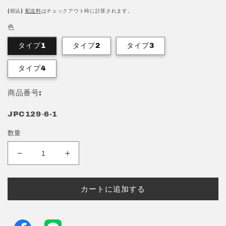
価
(税込)
配送料
はチェックアウト時に計算されます。
格
色
タイプ1
タイプ2
タイプ3
タイプ4
商品番号:
JPC129‐6-1
数量
キ
キ
ラ
ラ
キ
キ
カートに追加する
ラ
ラ
足
足
つ
つ