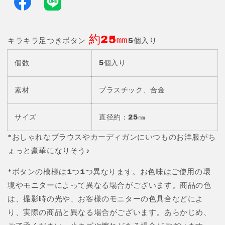
き
き
ボ
ボ
タ
タ
約25㎜
ン
ン
キラキラ足つきボタン
5個入り
約
約
個数
25
25
5個入り
㎜
㎜
5
5
素材
プラスチック、合金
個
個
入
入
サイズ
直径約：25㎜
り
り
JPC129-
JPC129-
*おしゃれなブラウスやカーディガンにいつものお洋服がち
6
6
ょっと豪華になりそう♪
の
の
数
数
*ボタンの模様は1つ1つ異なります。お色味はご使用の環
量
量
境やモニターによって異なる場合がございます。商品の色
を
を
は、撮影時の光や、お客様のモニターの色具合などによ
減
増
り、実際の商品と異なる場合がございます。あらかじめ、
ら
や