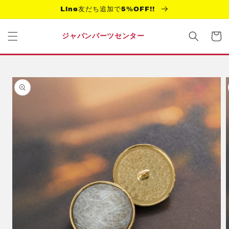
コンテ
Line友だち追加で5%OFF!!
ンツに
進む
カ
ー
ジャパンパーツセンター
ト
商品情
報にス
キップ