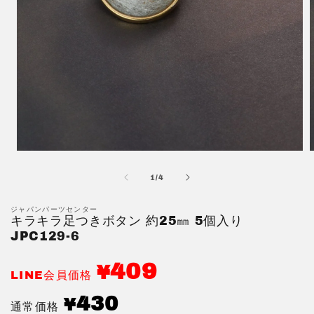
モ
ー
の
1
/
4
ダ
ル
で
ジャパンパーツセンター
キラキラ足つきボタン 約25㎜ 5個入り
メ
デ
JPC129-6
ィ
ア
409
¥
(1)
(
LINE会員価格
を
開
通
430
¥
通常価格
く
常