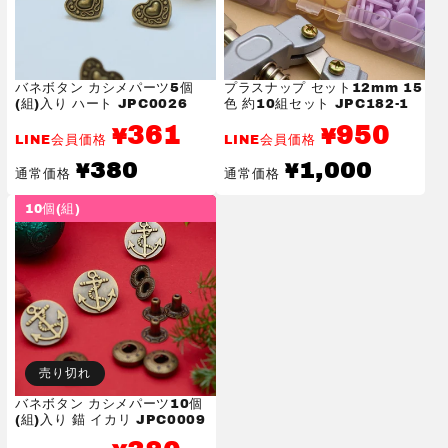
バネボタン カシメパーツ5個
プラスナップ セット12mm 15
(組)入り ハート JPC0026
色 約10組セット JPC182-1
361
950
¥
¥
LINE会員価格
LINE会員価格
通
通
380
1,000
¥
¥
通常価格
通常価格
常
常
価
価
10個(組)
格
格
売り切れ
バネボタン カシメパーツ10個
(組)入り 錨 イカリ JPC0009