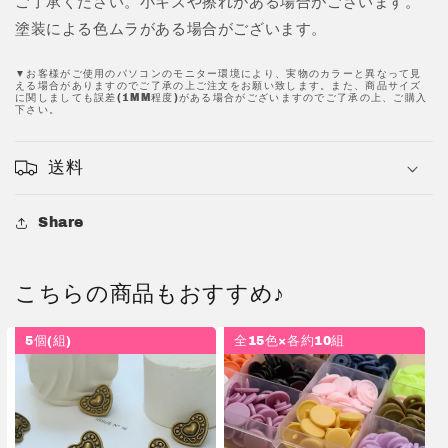
ご了承ください。小キズや擦れがある場合がございます。
す
す
塗装による色ムラがある場合がございます。
▼お客様がご使用のパソコンのモニター環境により、実物のカラーと異なって見
える場合がありますのでご了承の上ご注文をお願い致します。また、商品サイズ
に関しましても誤差(1MM程度)がある場合がございますのでご了承の上、ご購入
下さい。
送料
Share
こちらの商品もおすすめ♪
5個(組)
全15色×各約10組