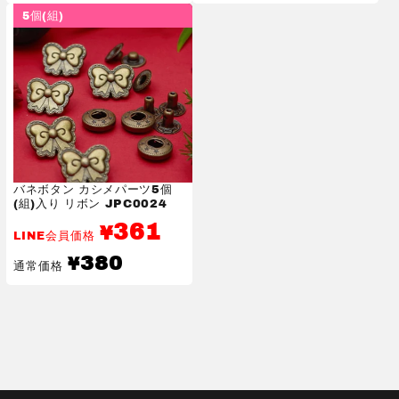
価
価
5個(組)
格
格
バネボタン カシメパーツ5個
(組)入り リボン JPC0024
361
¥
LINE会員価格
通
380
¥
通常価格
常
価
格