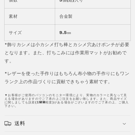
個数
5個(組)入り
タ
タ
ン
ン
カ
カ
素材
合金製
シ
シ
メ
メ
サイズ
9.5㎜
パ
パ
ー
ー
*飾りカシメは小カシメ打ち棒とカシメ穴あけポンチが必要
ツ
ツ
となります。また、打ちこみには作業用マットがお勧めで
9.5
9.5
す。
㎜
㎜
星
星
*レザーを使った手作りはもちろん布小物の手作りにもワン
JPC156-
JPC156-
ランク上の作品づくりに貢献できちゃう素材です。
6
6
の
の
▼お客様がご使用のパソコンのモニター環境により、実物のカラーと異なって見
える場合がありますのでご了承の上ご注文をお願い致します。また、商品サイズ
数
数
に関しましても誤差(1MM程度)がある場合がございますのでご了承の上、ご購入
下さい。
量
量
を
を
減
増
送料
ら
や