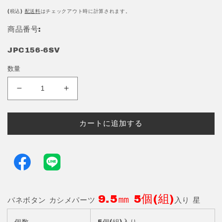
常
価
(税込)
配送料
はチェックアウト時に計算されます。
格
商品番号:
JPC156-6SV
数量
ク
ク
ラ
ラ
フ
フ
カートに追加する
ト
ト
金
金
具
具
飾
飾
り
り
バ
バ
9.5㎜ 5個(組)
ネ
ネ
バネボタン カシメパーツ
入り 星
ボ
ボ