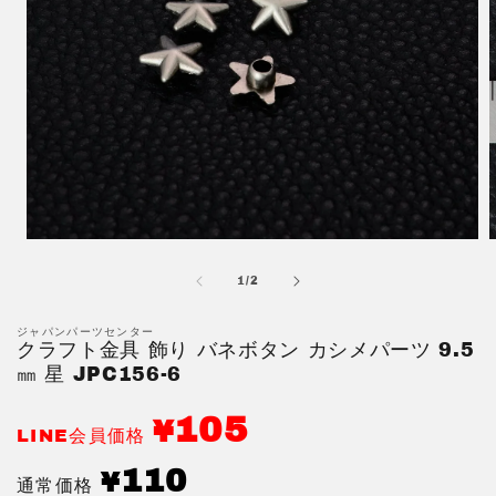
モ
ー
の
1
/
2
ダ
ル
で
ジャパンパーツセンター
クラフト金具 飾り バネボタン カシメパーツ 9.5
メ
デ
㎜ 星 JPC156-6
ィ
ア
105
¥
(1)
(
LINE会員価格
を
開
通
110
¥
通常価格
く