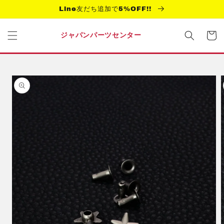
コンテ
Line友だち追加で5%OFF!!
ンツに
進む
カ
ー
ジャパンパーツセンター
ト
商品情
報にス
キップ