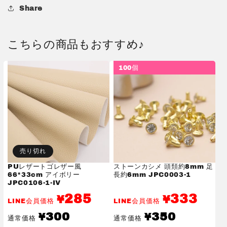
す
す
Share
こちらの商品もおすすめ♪
100個
売り切れ
PUレザートゴレザー風
ストーンカシメ 頭頚約8mm 足
66*33cm アイボリー
長約6mm JPC0003-1
JPC0106-1-IV
285
333
¥
¥
LINE会員価格
LINE会員価格
通
通
300
350
¥
¥
通常価格
通常価格
常
常