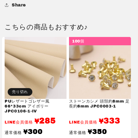
Share
こちらの商品もおすすめ♪
100個
売り切れ
PUレザートゴレザー風
ストーンカシメ 頭頚約8mm 足
66*33cm アイボリー
長約6mm JPC0003-1
JPC0106-1-IV
285
333
¥
¥
LINE会員価格
LINE会員価格
通
通
300
350
¥
¥
通常価格
通常価格
常
常