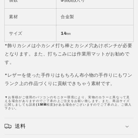
個数
5個(組)入り
タ
タ
ン
ン
カ
カ
素材
合金製
シ
シ
メ
メ
サイズ
14㎜
パ
パ
ー
ー
*飾りカシメは小カシメ打ち棒とカシメ穴あけポンチが必要
ツ
ツ
となります。また、打ちこみには作業用マットがお勧めで
14
14
す。
㎜
㎜
JPC156-
JPC156-
*レザーを使った手作りはもちろん布小物の手作りにもワン
7
7
ランク上の作品づくりに貢献できちゃう素材です。
の
の
数
数
▼お客様がご使用のパソコンのモニター環境により、実物のカラーと異なって見
える場合がありますのでご了承の上ご注文をお願い致します。また、商品サイズ
量
量
に関しましても誤差(1MM程度)がある場合がございますのでご了承の上、ご購入
下さい。
を
を
減
増
ら
や
送料
す
す