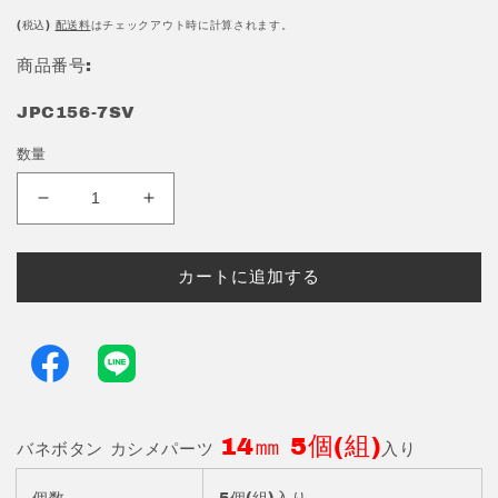
常
価
(税込)
配送料
はチェックアウト時に計算されます。
格
商品番号:
JPC156-7SV
数量
ク
ク
ラ
ラ
フ
フ
カートに追加する
ト
ト
金
金
具
具
飾
飾
り
り
バ
バ
14㎜ 5個(組)
ネ
ネ
バネボタン カシメパーツ
入り
ボ
ボ