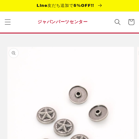
コンテ
Line友だち追加で5%OFF!!
ンツに
進む
カ
ー
ジャパンパーツセンター
ト
商品情
報にス
キップ