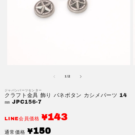
モ
ー
の
1
/
2
ダ
ル
で
ジャパンパーツセンター
クラフト金具 飾り バネボタン カシメパーツ 14
メ
デ
㎜ JPC156-7
ィ
ア
143
¥
(1)
(
LINE会員価格
を
開
通
150
¥
通常価格
く