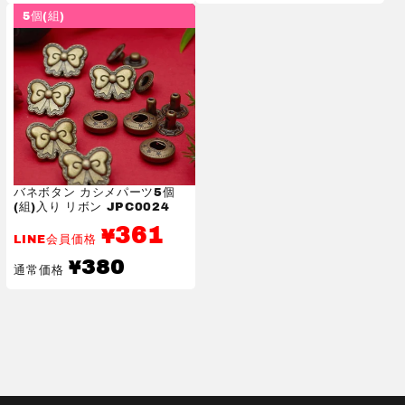
価
価
5個(組)
格
格
バネボタン カシメパーツ5個
(組)入り リボン JPC0024
361
¥
LINE会員価格
通
380
¥
通常価格
常
価
格