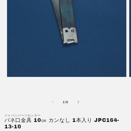
モ
ー
ダ
ル
で
の
1
/
6
メ
デ
ジャパンパーツセンター
ィ
バネ口金具 10㎝ カンなし 1本入り JPC164-
ア
13-10
(1)
(