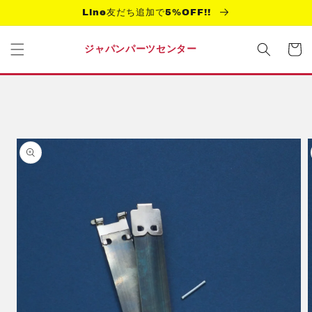
コンテ
Line友だち追加で5%OFF!!
ンツに
進む
カ
ー
ジャパンパーツセンター
ト
商品情
報にス
キップ