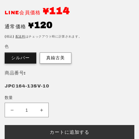
を
開
114
¥
く
LINE会員価格
通
120
¥
通常価格
常
価
(税込)
配送料
はチェックアウト時に計算されます。
格
色
シルバー
真鍮古美
商品番号:
JPC164-13SV-10
数量
バ
バ
ネ
ネ
口
口
カートに追加する
金
金