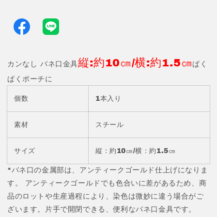
具
具
10
10
㎝
㎝
カ
カ
ン
ン
縦:約10㎝/横:約1.5㎝
な
な
カンなし バネ口金具
ぱく
し
し
ぱくポーチに
1
1
本
本
個数
1本入り
入
入
り
り
素材
スチール
JPC164-
JPC164-
13-
13-
10
10
サイズ
縦：約10㎝/横：約1.5㎝
の
の
*バネ口の金属部は、アンティークゴールド仕上げになりま
数
数
す。 アンティークゴールドでも色合いに差があるため、商
量
量
を
を
品のロットや生産過程により、染色は微妙に違う場合がご
減
増
ざいます。片手で開閉できる、便利なバネ口金具です。