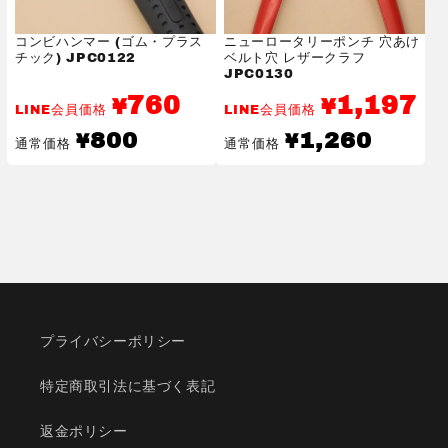
コンビハンマー (ゴム・プラス
ニューロータリーポンチ 穴あけ
チック) JPC0122
ベルト穴 レザークラフ
JPC0130
760
1,197
¥
¥
LINE会員価格
LINE会員価格
通
通
800
1,260
¥
¥
通常価格
通常価格
常
常
価
価
格
格
プライバシーポリシー
特定商取引法に基づく表記
返金ポリシー