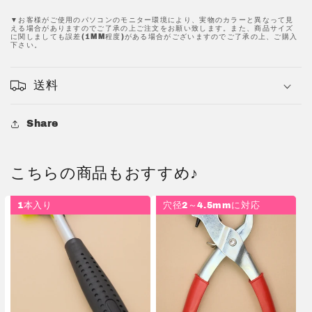
ら
や
す
す
▼お客様がご使用のパソコンのモニター環境により、実物のカラーと異なって見
える場合がありますのでご了承の上ご注文をお願い致します。また、商品サイズ
に関しましても誤差(1MM程度)がある場合がございますのでご了承の上、ご購入
下さい。
送料
Share
こちらの商品もおすすめ♪
1本入り
穴径2～4.5mmに対応