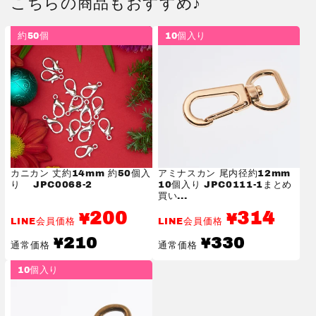
こちらの商品もおすすめ♪
約50個
10個入り
カニカン 丈約14mm 約50個入
アミナスカン 尾内径約12mm
り JPC0068-2
10個入り JPC0111-1まとめ
買い...
200
314
¥
¥
LINE会員価格
LINE会員価格
通
通
210
330
¥
¥
通常価格
通常価格
常
常
価
価
10個入り
格
格