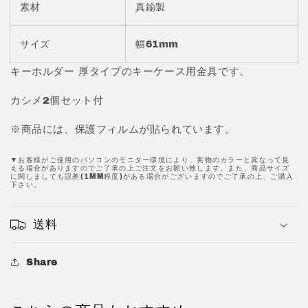
メ
メ
素材
真鍮製
付
付
き
き
サイズ
幅61mm
真
真
鍮
鍮
キーホルダー 厚タイプのキーケース用金具です。
製
製
JPC164-
JPC164-
カシメ2個セット付
5
5
の
の
※商品には、保護フィルムが貼られています。
数
数
▼お客様がご使用のパソコンのモニター環境により、実物のカラーと異なって見
量
量
える場合がありますのでご了承の上ご注文をお願い致します。また、商品サイズ
に関しましても誤差(1MM程度)がある場合がございますのでご了承の上、ご購入
を
を
下さい。
減
増
ら
や
送料
す
す
Share