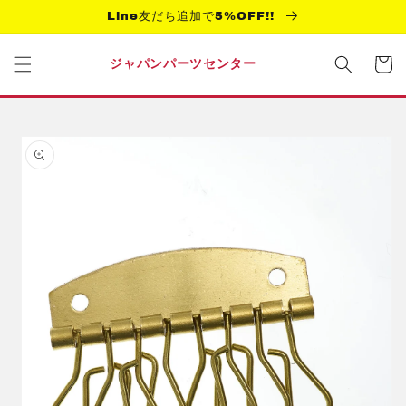
コンテ
Line友だち追加で5%OFF!!
ンツに
進む
カ
ー
ジャパンパーツセンター
ト
商品情
報にス
キップ