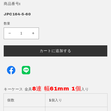
格
商品番号:
JPC164-5-60
数量
キ
キ
ー
ー
ケ
ケ
カートに追加する
ー
ー
ス
ス
8
8
連
連
1
1
個
個
入
8連 幅61mm 1個
入
キーケース 金具
入り
り
り
カ
カ
個数
1個入り
シ
シ