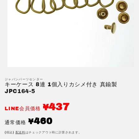
モ
ー
ジャパンパーツセンター
ダ
キーケース 8連 1個入りカシメ付き 真鍮製
ル
JPC164-5
で
メ
デ
437
¥
LINE会員価格
ィ
ア
通
460
(1)
¥
通常価格
を
常
開
価
(税込)
配送料
はチェックアウト時に計算されます。
く