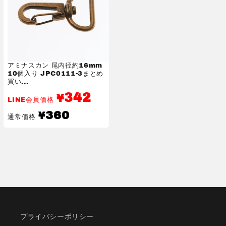
アミナスカン 尾内径約16mm
10個入り JPC0111-3まとめ
買い...
342
¥
LINE会員価格
通
360
¥
通常価格
常
価
格
プライバシーポリシー