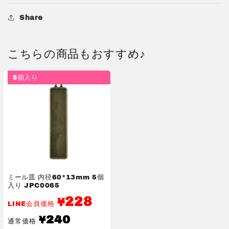
Share
こちらの商品もおすすめ♪
5個入り
ミール皿 内径60*13mm 5個
入り JPC0065
228
¥
LINE会員価格
通
240
¥
通常価格
常