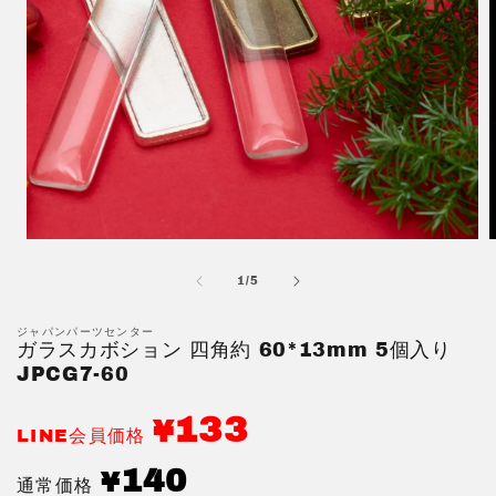
モ
ー
の
1
/
5
ダ
ル
で
ジャパンパーツセンター
ガラスカボション 四角約 60*13mm 5個入り
メ
デ
JPCG7-60
ィ
ア
133
¥
(
(1)
LINE会員価格
を
開
通
140
¥
通常価格
く