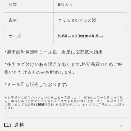
60*13mm
60*13mm
個数
5個入り
5
5
個
個
入
入
素材
クリスタルガラス製
り
り
JPCG7-
JPCG7-
サイズ
約60㎜×13mm×4.5㎜
60
60
の
の
*裏平面無色透明ミール皿、台座に図案拡大効果
数
数
量
量
*多少キズ欠けがある場合があります.格安品質のためご納
を
を
得いただける方のみお勧めします.
減
増
ら
や
*ミール皿も販売しております.
す
す
▼お客様がご使用のパソコンのモニター環境により、実物のカラーと異なって見
える場合がありますのでご了承の上ご注文をお願い致します。また、商品サイズ
に関しましても誤差(1MM程度)がある場合がございますのでご了承の上、ご購入
下さい。
送料