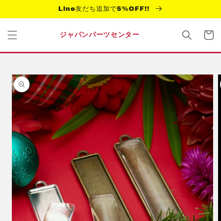
コンテ
Line友だち追加で5%OFF!!
ンツに
進む
カ
ー
ジャパンパーツセンター
ト
商品情
報にス
キップ