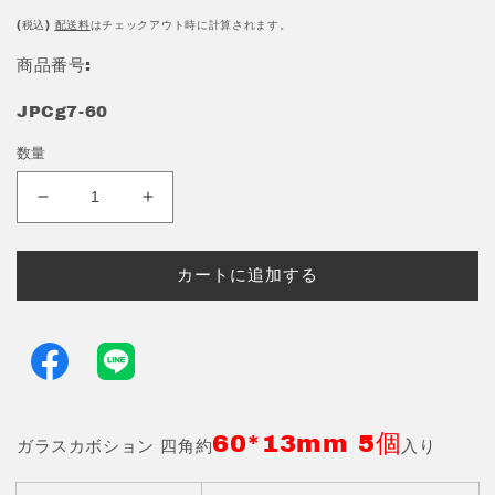
常
価
(税込)
配送料
はチェックアウト時に計算されます。
格
商品番号:
JPCg7-60
数量
ガ
ガ
ラ
ラ
ス
ス
カートに追加する
カ
カ
ボ
ボ
シ
シ
ョ
ョ
ン
ン
四
四
60*13mm 5個
角
角
ガラスカボション 四角約
入り
約
約