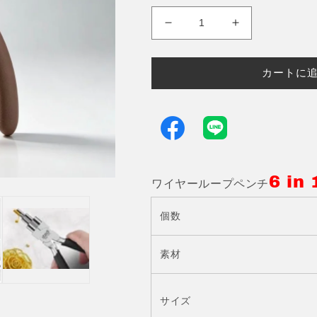
ワ
ワ
イ
イ
ヤ
ヤ
カートに
ー
ー
ル
ル
ー
ー
プ
プ
ペ
ペ
ン
ン
6 i
チ
チ
ワイヤーループペンチ
6
6
リ
リ
個数
ン
ン
グ
グ
素材
型
型
丸
丸
ペ
ペ
サイズ
ン
ン