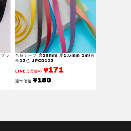
 ブラ
合皮テープ 席10mm 厚1.5mm 1m/巻
全12色 JPC0112
171
¥
LINE会員価格
通
180
¥
通常価格
常
価
格