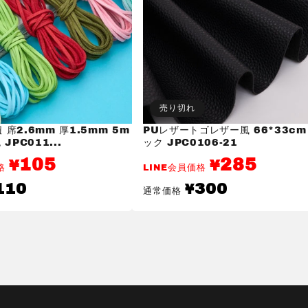
売り切れ
席2.6mm 厚1.5mm 5m
PUレザートゴレザー風 66*33cm
JPC011...
ック JPC0106-21
105
285
¥
¥
価格
LINE会員価格
通
110
300
¥
通常価格
常
価
格