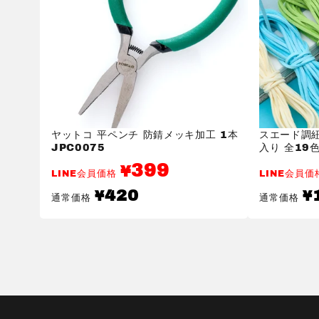
ヤットコ 平ペンチ 防錆メッキ加工 1本
スエード調紐 
JPC0075
入り 全19色 
399
¥
LINE会員価格
LINE会員
通
通
420
¥
¥
通常価格
通常価格
常
常
価
価
格
格