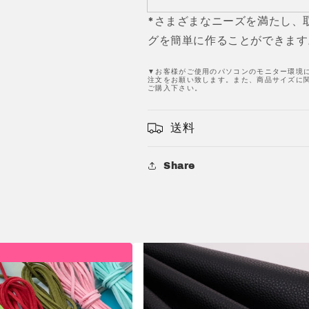
チ
チ
*さまざまなニーズを満たし、
JPC0135
JPC0135
グを簡単に作ることができます
の
の
数
数
▼お客様がご使用のパソコンのモニター環境
量
量
注文をお願い致します。また、商品サイズに関
ご購入下さい。
を
を
減
増
送料
ら
や
す
す
Share