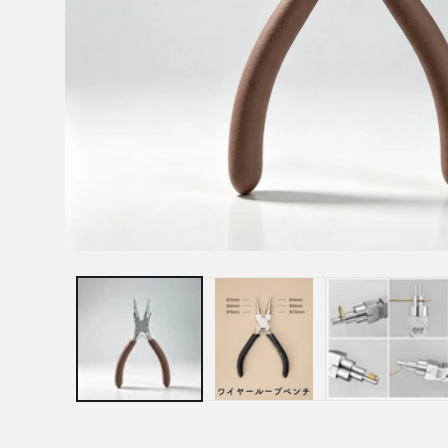
モ
ー
ダ
ル
で
メ
デ
ィ
ア
(1)
を