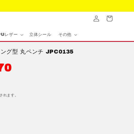
ロ
カ
グ
ー
イ
ト
ン
PUレザー
立体シール
その他
グ型 丸ペンチ JPC0135
70
されます。