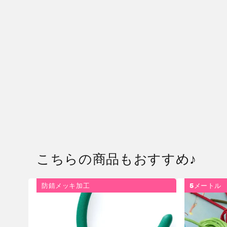
開
く
こちらの商品もおすすめ♪
防錆メッキ加工
5メートル