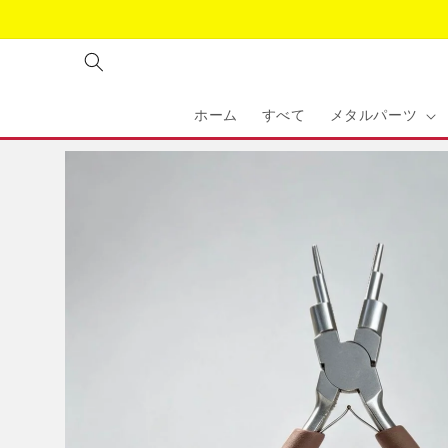
コンテ
ンツに
進む
ホーム
すべて
メタルパーツ
商品情
報にス
キップ