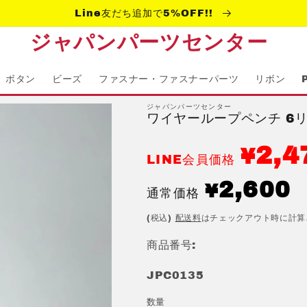
Line友だち追加で5%OFF!!
ジャパンパーツセンター
ボタン
ビーズ
ファスナー・ファスナーパーツ
リボン
ジャパンパーツセンター
ワイヤーループペンチ 6リン
2,4
¥
LINE会員価格
通
2,600
¥
通常価格
常
(税込)
配送料
はチェックアウト時に計算
価
格
商品番号:
JPC0135
数量