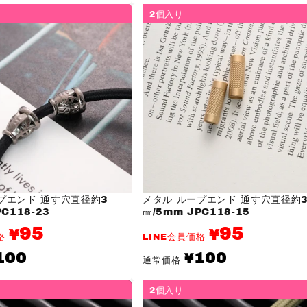
価
格
2個入り
プエンド 通す穴直径約3
メタル ループエンド 通す穴直径約
C118-23
㎜/5mm JPC118-15
95
95
¥
¥
価格
LINE会員価格
通
100
100
¥
通常価格
常
価
格
2個入り