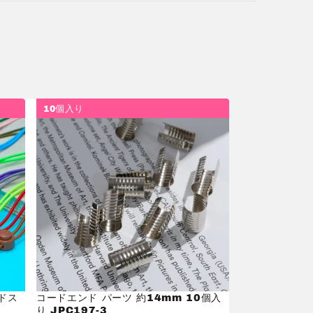
10個入り
ードス
コードエンド パーツ 約14mm 10個入
り JPC197-3