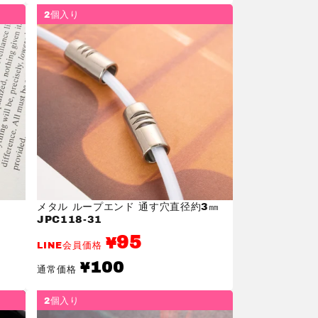
価
格
2個入り
3
メタル ループエンド 通す穴直径約3㎜
JPC118-31
95
¥
LINE会員価格
通
100
¥
通常価格
常
価
格
2個入り