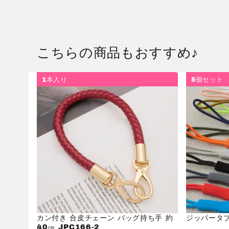
こちらの商品もおすすめ♪
1本入り
5個セット
カン付き 合皮チェーン バッグ持ち手 約
ジッパータブ
40㎝ JPC166-2