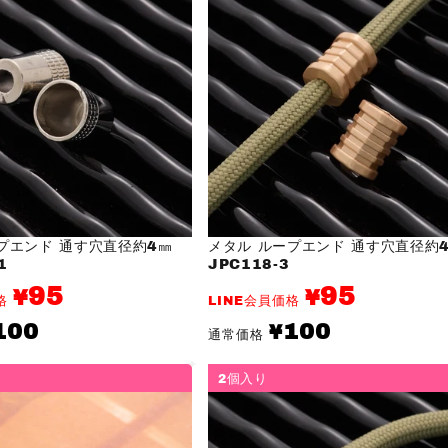
プエンド 通す穴直径約4㎜
メタル ループエンド 通す穴直径約
1
JPC118-3
95
95
¥
¥
価格
LINE会員価格
通
100
100
¥
通常価格
常
価
格
2個入り