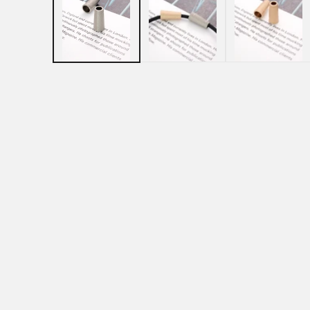
ル
で
メ
デ
ィ
ア
(1)
を
開
く