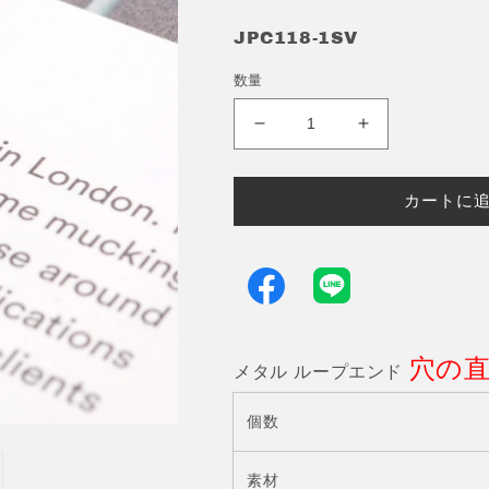
JPC118-1SV
数量
メ
メ
タ
タ
ル
ル
カートに
ル
ル
ー
ー
プ
プ
エ
エ
ン
ン
ド
ド
穴の直
通
通
メタル ループエンド
す
す
穴
穴
個数
直
直
径
径
素材