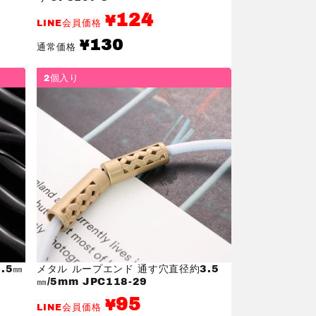
124
¥
LINE会員価格
通
130
¥
通常価格
常
価
格
2個入り
.5㎜
メタル ループエンド 通す穴直径約3.5
㎜/5mm JPC118-29
95
¥
LINE会員価格