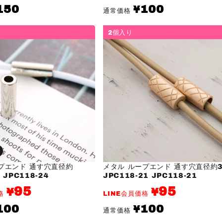
通
150
100
¥
通常価格
常
価
格
2個入り
プエンド 通す穴直径約
メタル ループエンド 通す穴直径約
 JPC118-24
JPC118-21 JPC118-21
95
95
¥
¥
価格
LINE会員価格
通
100
100
¥
通常価格
常