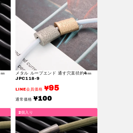
4㎜
メタル ループエンド 通す穴直径約4㎜
JPC118-9
95
¥
LINE会員価格
通
100
¥
通常価格
常
価
格
2個入り