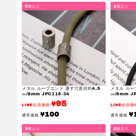
価
価
格
格
2個入り
2個入り
メタル ループエンド 通す穴直径約4.5
メタル ルー
㎜/8mm JPC118-34
㎜/6mm JP
95
¥
LINE会員価格
LINE会員
通
通
100
¥
¥
通常価格
通常価格
常
常
価
価
格
格
2個入り
2個入り