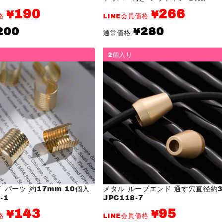
190
266
¥
¥
価格
LINE会員価格
通
200
280
¥
通常価格
常
価
格
2個入り
 パーツ 約17mm 10個入
メタル ループエンド 通す穴直径約3
-1
JPC118-7
143
95
¥
¥
価格
LINE会員価格