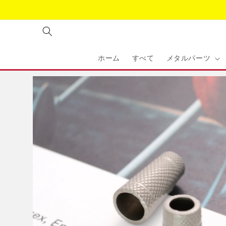
コンテ
ンツに
進む
ホーム
すべて
メタルパーツ
商品情
報にス
キップ