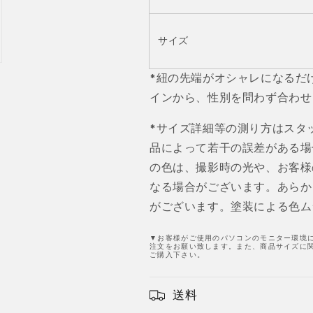
約
約
5
5
㎜/7mm
㎜/7mm
サイズ
JPC118-
JPC118-
1
1
*紐の先端がオシャレになるだ
の
の
インから、性別を問わず合わせ
数
数
量
量
*サイズ詳細等の測り方はスタ
を
を
品によって若干の誤差がある場
減
増
の色は、撮影時の光や、お客様
ら
や
す
す
なる場合がございます。あらか
がございます。塗装による色ム
▼お客様がご使用のパソコンのモニター環境
注文をお願い致します。また、商品サイズに関
ご購入下さい。
送料