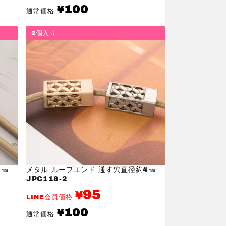
通
100
¥
通常価格
常
価
格
2個入り
3㎜
メタル ループエンド 通す穴直径約4㎜
JPC118-2
95
¥
LINE会員価格
通
100
¥
通常価格
常