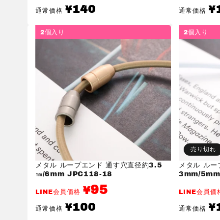
通
通
140
¥
¥
通常価格
通常価格
常
常
価
価
格
格
2個入り
2個入り
売り切れ
メタル ループエンド 通す穴直径約3.5
メタル ルー
㎜/6mm JPC118-18
3mm/5mm
95
¥
LINE会員価格
LINE会員
通
通
100
¥
¥
通常価格
通常価格
常
常