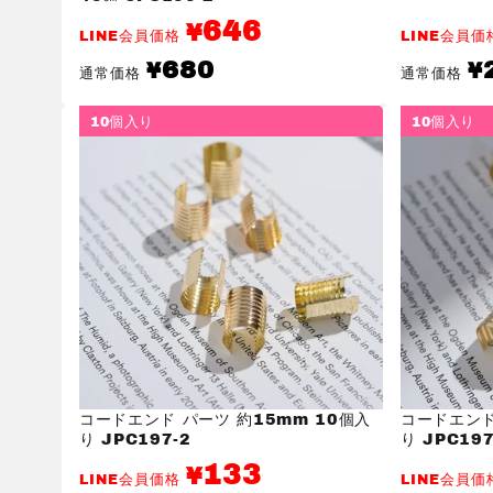
646
¥
LINE会員価格
LINE会員
通
通
680
¥
¥
通常価格
通常価格
常
常
価
価
格
格
10個入り
10個入り
コードエンド パーツ 約15mm 10個入
コードエンド
り JPC197-2
り JPC197
133
¥
LINE会員価格
LINE会員