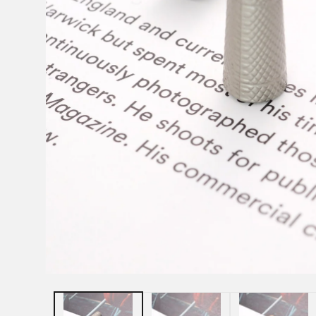
モ
ー
ダ