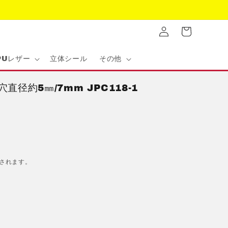
ロ
カ
グ
ー
イ
ト
ン
PUレザー
立体シール
その他
直径約5㎜/7mm JPC118-1
されます。