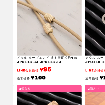
メタル ループエンド 通す穴直径約4㎜
メタル ルー
JPC118-33 JPC118-33
JPC118-1
95
¥
LINE会員価格
LINE会員
通
通
100
¥
¥
通常価格
通常価格
常
常
価
価
格
格
2個入り
2個入り