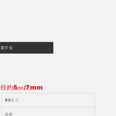
追加する
径約5㎜/7mm
2個入り
合金