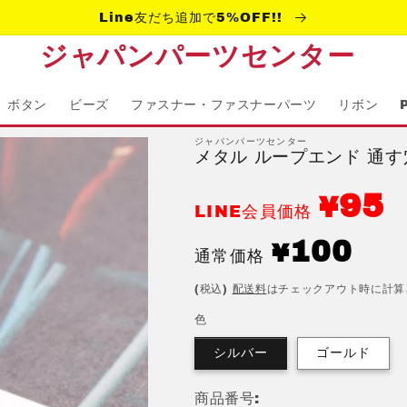
Line友だち追加で5%OFF!!
ジャパンパーツセンター
ボタン
ビーズ
ファスナー・ファスナーパーツ
リボン
ジャパンパーツセンター
メタル ループエンド 通す穴
95
¥
LINE会員価格
通
100
¥
通常価格
常
(税込)
配送料
はチェックアウト時に計算
価
格
色
シルバー
ゴールド
商品番号: