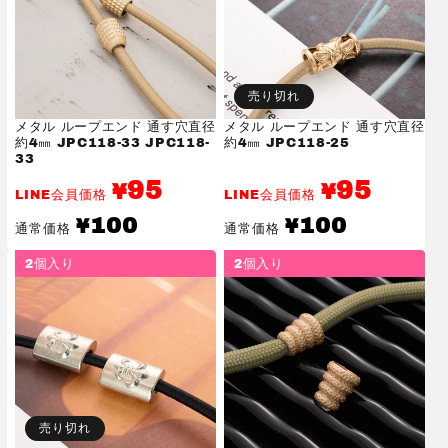
売り切れ
メタル ループエンド 通す穴直径
メタル ループエンド 通す穴直径
約4㎜ JPC118-33 JPC118-
約4㎜ JPC118-25
33
95
95
¥
¥
LINE会員価格
LINE会員価格
通
通
100
100
¥
¥
通常価格
通常価格
常
常
価
価
2個入り
2個入り
格
格
売り切れ