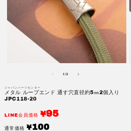
モ
ー
の
1
/
2
ダ
ル
で
ジャパンパーツセンター
メタル ループエンド 通す穴直径約5㎜2個入り
メ
デ
JPC118-20
ィ
ア
95
¥
(1)
(
LINE会員価格
を
開
通
100
¥
通常価格
く