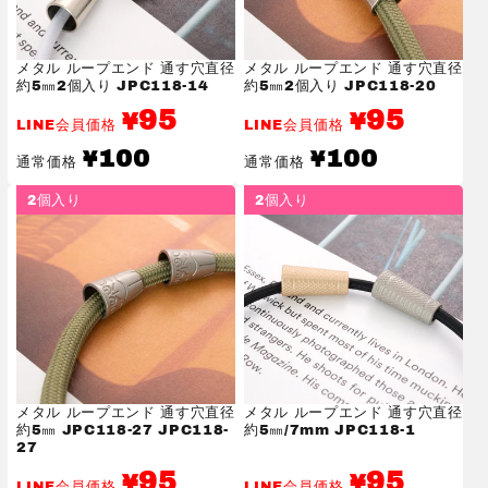
メタル ループエンド 通す穴直径
メタル ループエンド 通す穴直径
約5㎜2個入り JPC118-14
約5㎜2個入り JPC118-20
95
95
¥
¥
LINE会員価格
LINE会員価格
通
通
100
100
¥
¥
通常価格
通常価格
常
常
価
価
2個入り
2個入り
格
格
メタル ループエンド 通す穴直径
メタル ループエンド 通す穴直径
約5㎜ JPC118-27 JPC118-
約5㎜/7mm JPC118-1
27
95
95
¥
¥
LINE会員価格
LINE会員価格