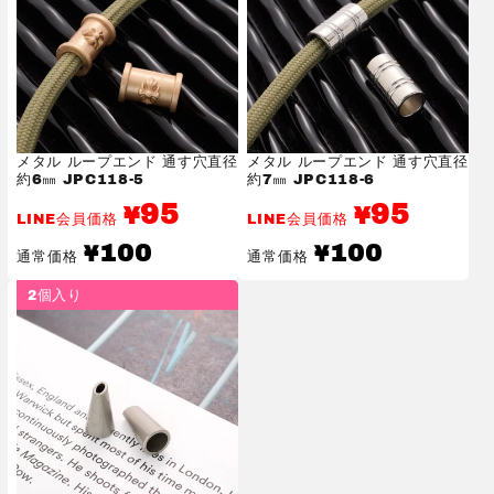
メタル ループエンド 通す穴直径
メタル ループエンド 通す穴直径
約6㎜ JPC118-5
約7㎜ JPC118-6
95
95
¥
¥
LINE会員価格
LINE会員価格
通
通
100
100
¥
¥
通常価格
通常価格
常
常
価
価
2個入り
格
格