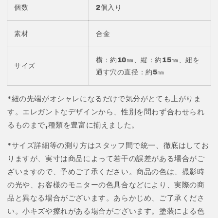
穴
穴
個数
2個入り
直
直
径
径
素材
合金
約
約
5
5
㎜
㎜
横：約10㎜、縦：約15㎜、紐を
サイズ
2
2
通す穴の直径：約5㎜
個
個
入
入
*紐の先端がオシャレになるだけで気分がとても上がりま
り
り
す。エレガントなデザインから、性別を問わず合わせられ
JPC118-
JPC118-
20
20
るものまで,種類を豊富に揃えました。
の
の
*サイズ詳細等の測り方はスタッフ間で統一、徹底はしてお
数
数
りますが、実寸は商品によって若干の誤差がある場合がご
量
量
を
を
ざいますので、予めご了承ください。商品の色は、撮影時
減
増
の光や、お客様のモニターの色具合などにより、実際の商
ら
や
品と異なる場合がございます。あらかじめ、ご了承くださ
す
す
い。小キズや擦れがある場合がございます。塗装による色