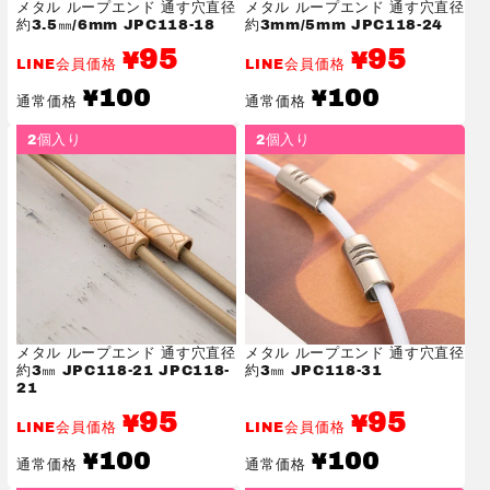
メタル ループエンド 通す穴直径
メタル ループエンド 通す穴直径
約3.5㎜/6mm JPC118-18
約3mm/5mm JPC118-24
95
95
¥
¥
LINE会員価格
LINE会員価格
通
通
100
100
¥
¥
通常価格
通常価格
常
常
価
価
2個入り
2個入り
格
格
メタル ループエンド 通す穴直径
メタル ループエンド 通す穴直径
約3㎜ JPC118-21 JPC118-
約3㎜ JPC118-31
21
95
95
¥
¥
LINE会員価格
LINE会員価格
通
通
100
100
¥
¥
通常価格
通常価格
常
常