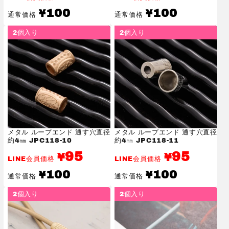
通
通
100
100
¥
¥
通常価格
通常価格
常
常
価
価
2個入り
2個入り
格
格
メタル ループエンド 通す穴直径
メタル ループエンド 通す穴直径
約4㎜ JPC118-10
約4㎜ JPC118-11
95
95
¥
¥
LINE会員価格
LINE会員価格
通
通
100
100
¥
¥
通常価格
通常価格
常
常
価
価
2個入り
2個入り
格
格