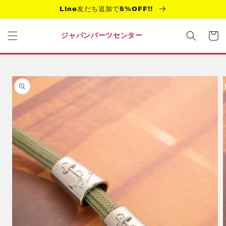
コンテ
Line友だち追加で5%OFF!!
ンツに
進む
カ
ー
ジャパンパーツセンター
ト
商品情
報にス
キップ