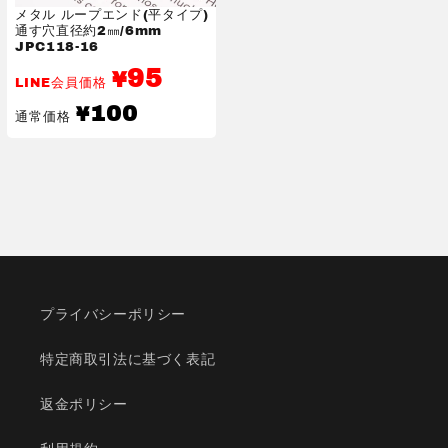
メタル ループエンド(平タイプ)
通す穴直径約2㎜/6mm
JPC118-16
95
¥
LINE会員価格
通
100
¥
通常価格
常
価
格
プライバシーポリシー
特定商取引法に基づく表記
返金ポリシー