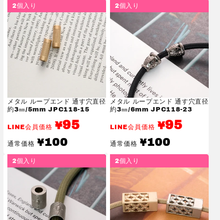
価
価
2個入り
2個入り
格
格
メタル ループエンド 通す穴直径
メタル ループエンド 通す穴直径
約3㎜/5mm JPC118-15
約3㎜/6mm JPC118-23
95
95
¥
¥
LINE会員価格
LINE会員価格
通
通
100
100
¥
¥
通常価格
通常価格
常
常
価
価
2個入り
2個入り
格
格