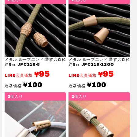
格
格
メタル ループエンド 通す穴直径
メタル ループエンド 通す穴直径
約5㎜ JPC118-8
約5㎜ JPC118-12GO
95
95
¥
¥
LINE会員価格
LINE会員価格
通
通
100
100
¥
¥
通常価格
通常価格
常
常
価
価
2個入り
2個入り
格
格