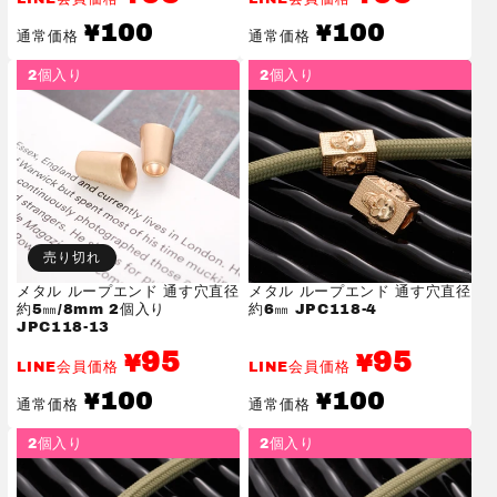
通
通
100
100
¥
¥
通常価格
通常価格
常
常
価
価
2個入り
2個入り
格
格
売り切れ
メタル ループエンド 通す穴直径
メタル ループエンド 通す穴直径
約5㎜/8mm 2個入り
約6㎜ JPC118-4
JPC118-13
95
95
¥
¥
LINE会員価格
LINE会員価格
通
通
100
100
¥
¥
通常価格
通常価格
常
常
価
価
2個入り
2個入り
格
格