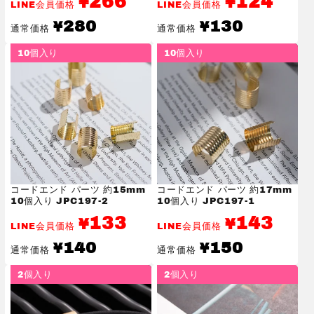
266
124
¥
¥
LINE会員価格
LINE会員価格
通
通
280
130
¥
¥
通常価格
通常価格
常
常
価
価
10個入り
10個入り
格
格
コードエンド パーツ 約15mm
コードエンド パーツ 約17mm
10個入り JPC197-2
10個入り JPC197-1
133
143
¥
¥
LINE会員価格
LINE会員価格
通
通
140
150
¥
¥
通常価格
通常価格
常
常
価
価
2個入り
2個入り
格
格