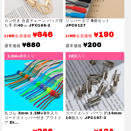
カン付き 合皮チェーン バッグ持
ジッパータブ 5個セット
ち手 約40㎝ JPC166-2
JPC0127
646
190
¥
¥
LINE会員価格
LINE会員価格
通
通
680
200
¥
¥
通常価格
通常価格
常
常
価
価
1.2m×2本入り
10個入り
格
格
丸ゴム 3mm 1.2M×2本入り
コードエンド パーツ 約14mm
コードストッパー付き アウトド
10個入り JPC197-3
ア DI...