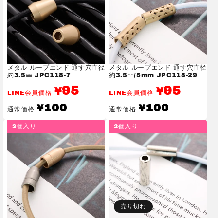
メタル ループエンド 通す穴直径
メタル ループエンド 通す穴直径
約3.5㎜ JPC118-7
約3.5㎜/5mm JPC118-29
95
95
¥
¥
LINE会員価格
LINE会員価格
通
通
100
100
¥
¥
通常価格
通常価格
常
常
価
価
2個入り
2個入り
格
格
売り切れ