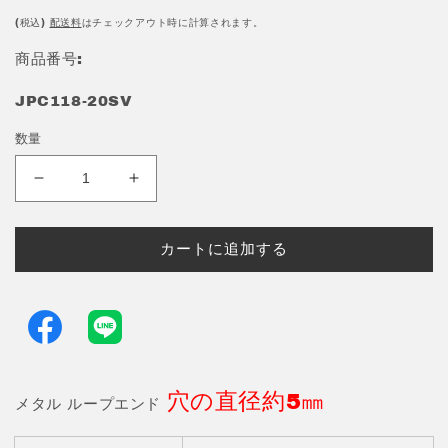
常
価
(税込)
配送料
はチェックアウト時に計算されます。
格
商品番号:
JPC118-20SV
数量
メ
メ
タ
タ
ル
ル
カートに追加する
ル
ル
ー
ー
プ
プ
エ
エ
ン
ン
ド
ド
穴の直径約5㎜
通
通
メタル ループエンド
す
す